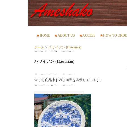
★
HOME
★
ABOUT US
★
ACCESS
★
HOW TO ORD
ホーム
>
ハワイアン (Hawaiian)
ハワイアン (Hawaiian)
全 [
92
] 商品中 [
1
-
50
] 商品を表示しています。