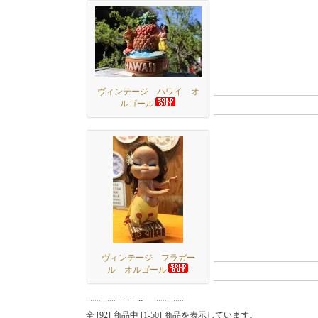
ヴィンテージ ハワイ オ
ルゴール
ヴィンテージ フラガー
ル オルゴール
全 [
92
] 商品中 [
1
-
50
] 商品を表示しています。