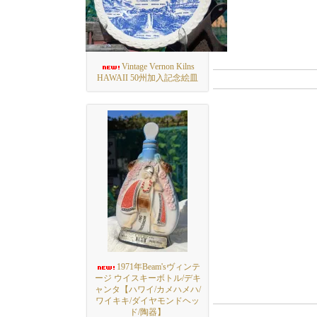
Vintage Vernon Kilns
HAWAII 50州加入記念絵皿
1971年Beam'sヴィンテ
ージ ウイスキーボトル/デキ
ャンタ【ハワイ/カメハメハ/
ワイキキ/ダイヤモンドヘッ
ド/陶器】