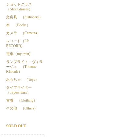
ショットグラス
（Shot Glasses）
文房具 （Stationery）
本 （Books）
カメラ （Cameras）
レコード（LP
RECORD)
電車（toy train)
ランプライト・ヴィラ
ージュ （Thomas
Kinkade）
おもちゃ （Toys）
タイプライター
（Typewriters）
古着 （Clothing）
その他 （Others)
SOLD OUT