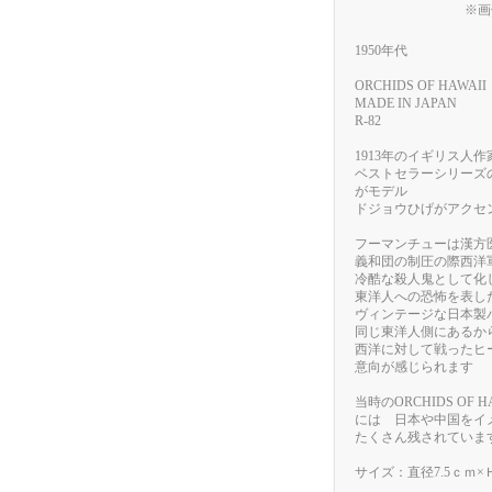
※画
1950年代
ORCHIDS OF HAWAII
MADE IN JAPAN
R-82
1913年のイギリス人
ベストセラーシリーズ
がモデル
ドジョウひげがアクセ
フーマンチューは漢方
義和団の制圧の際西洋
冷酷な殺人鬼として化
東洋人への恐怖を表し
ヴィンテージな日本製
同じ東洋人側にあるか
西洋に対して戦ったヒ
意向が感じられます
当時のORCHIDS OF HA
には 日本や中国をイ
たくさん残されていま
サイズ：直径7.5ｃｍ×Ｈ