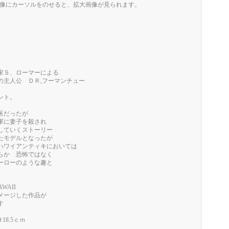
像にカーソルをのせると、拡大画像が見られます。
作家Ｓ、ローマーによる
の主人公 ＤＲ,フーマンチュー
ント。
医だったが
軍に妻子を殺され
していくストーリー
たモデルとなったが
ハワイアンティキにおいては
らか 恐怖ではなく
ーローのような趣と
WAII
メージした作品が
す
18.5ｃｍ