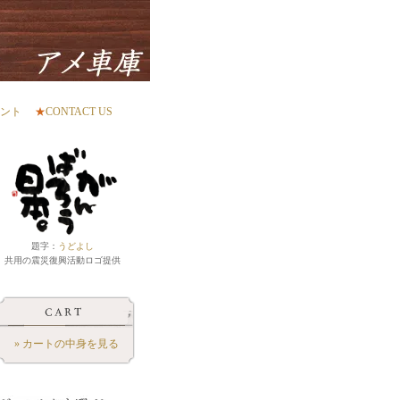
ント
★
CONTACT US
題字：
うどよし
共用の震災復興活動ロゴ提供
» カートの中身を見る