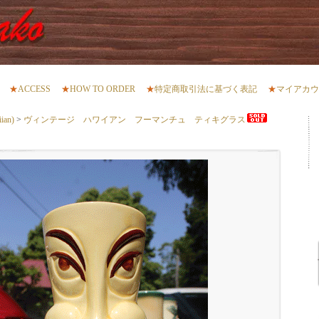
★
ACCESS
★
HOW TO ORDER
★
特定商取引法に基づく表記
★
マイアカウ
an)
>
ヴィンテージ ハワイアン フーマンチュ ティキグラス