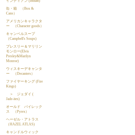
インディアン (Indian)
缶・箱 （Box &
Cans）
アメリカンキャラクタ
ー （Character goods）
キャンベルスープ
（Campbell's Soups)
プレスリー＆マリリン
モンロー(Elvis
Presley&Marilyn
Monroe)
ウィスキーデキャンタ
ー （Decanters）
ファイヤーキング (Fire
Kings)
＞ ジェダイ (
Jade-ites)
オールド パイレック
ス （Pyrex）
ヘーゼル・アトラス
（HAZEL ATLAS)
キャンドルウィック