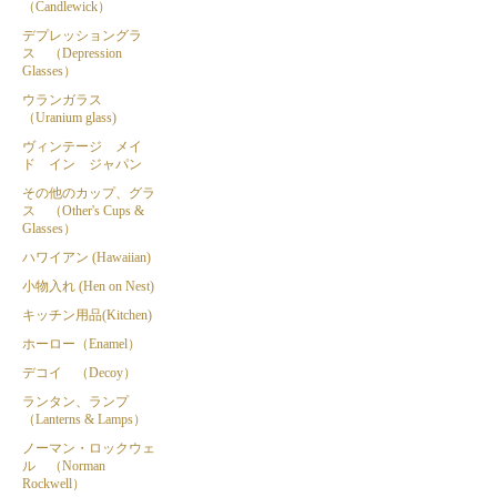
（Candlewick）
デプレッショングラ
ス （Depression
Glasses）
ウランガラス
（Uranium glass)
ヴィンテージ メイ
ド イン ジャパン
その他のカップ、グラ
ス （Other's Cups &
Glasses）
ハワイアン (Hawaiian)
小物入れ (Hen on Nest)
キッチン用品(Kitchen)
ホーロー（Enamel）
デコイ （Decoy）
ランタン、ランプ
（Lanterns & Lamps）
ノーマン・ロックウェ
ル （Norman
Rockwell）