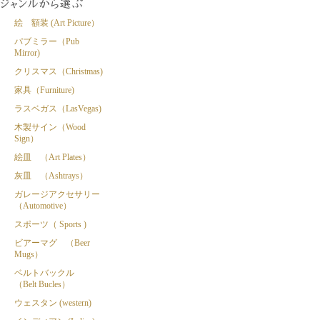
絵 額装 (Art Picture）
パブミラー（Pub
Mirror)
クリスマス（Christmas)
家具（Furniture)
ラスベガス（LasVegas)
木製サイン（Wood
Sign）
絵皿 （Art Plates）
灰皿 （Ashtrays）
ガレージアクセサリー
（Automotive）
スポーツ（ Sports )
ビアーマグ （Beer
Mugs）
ベルトバックル
（Belt Bucles）
ウェスタン (western)