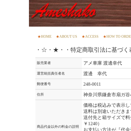
★
HOME
★
ABOUT US
★
ACCESS
★
HOW TO ORD
・☆・★・・特定商取引法に基づく
アメ車庫 渡邊幸代
販売業者
渡邊 幸代
運営統括責任者名
248-0011
郵便番号
神奈川県鎌倉市扇ガ谷4-
住所
価格は税込みで表示し
送料は別途いただきま
送付先と箱サイズで料
￥1240）
商品代金以外の料金の説明
お支払い方法が『代金