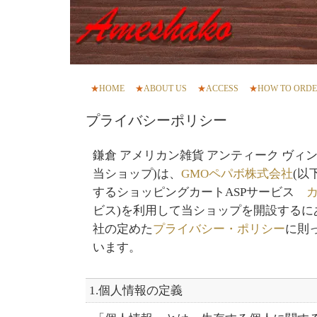
★
HOME
★
ABOUT US
★
ACCESS
★
HOW TO ORD
プライバシーポリシー
鎌倉 アメリカン雑貨 アンティーク ヴィ
当ショップ)は、
GMOペパボ株式会社
(以
するショッピングカートASPサービス
ビス)を利用して当ショップを開設するに
社の定めた
プライバシー・ポリシー
に則
います。
1.個人情報の定義