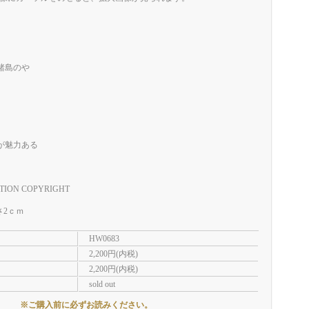
諸島のや
が魅力ある
TION COPYRIGHT
さ2ｃｍ
HW0683
2,200円(内税)
2,200円(内税)
sold out
※ご購入前に必ずお読みください。