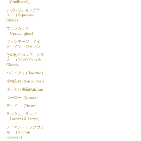
（Candlewick）
デプレッショングラ
ス （Depression
Glasses）
ウランガラス
（Uranium glass)
ヴィンテージ メイ
ド イン ジャパン
その他のカップ、グラ
ス （Other's Cups &
Glasses）
ハワイアン (Hawaiian)
小物入れ (Hen on Nest)
キッチン用品(Kitchen)
ホーロー（Enamel）
デコイ （Decoy）
ランタン、ランプ
（Lanterns & Lamps）
ノーマン・ロックウェ
ル （Norman
Rockwell）