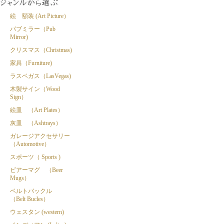
絵 額装 (Art Picture）
パブミラー（Pub
Mirror)
クリスマス（Christmas)
家具（Furniture)
ラスベガス（LasVegas)
木製サイン（Wood
Sign）
絵皿 （Art Plates）
灰皿 （Ashtrays）
ガレージアクセサリー
（Automotive）
スポーツ（ Sports )
ビアーマグ （Beer
Mugs）
ベルトバックル
（Belt Bucles）
ウェスタン (western)