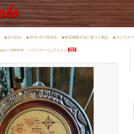
★
ACCESS
★
HOW TO ORDER
★
特定商取引法に基づく表記
★
マイアカウ
an)
>
1980年代 ハワイスーベニアトレイ