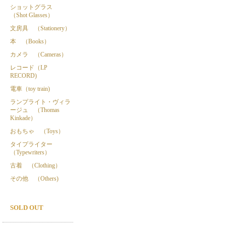
ショットグラス
（Shot Glasses）
文房具 （Stationery）
本 （Books）
カメラ （Cameras）
レコード（LP
RECORD)
電車（toy train)
ランプライト・ヴィラ
ージュ （Thomas
Kinkade）
おもちゃ （Toys）
タイプライター
（Typewriters）
古着 （Clothing）
その他 （Others)
SOLD OUT