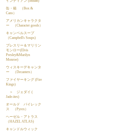
インディアン (Indian)
缶・箱 （Box &
Cans）
アメリカンキャラクタ
ー （Character goods）
キャンベルスープ
（Campbell's Soups)
プレスリー＆マリリン
モンロー(Elvis
Presley&Marilyn
Monroe)
ウィスキーデキャンタ
ー （Decanters）
ファイヤーキング (Fire
Kings)
＞ ジェダイ (
Jade-ites)
オールド パイレック
ス （Pyrex）
ヘーゼル・アトラス
（HAZEL ATLAS)
キャンドルウィック