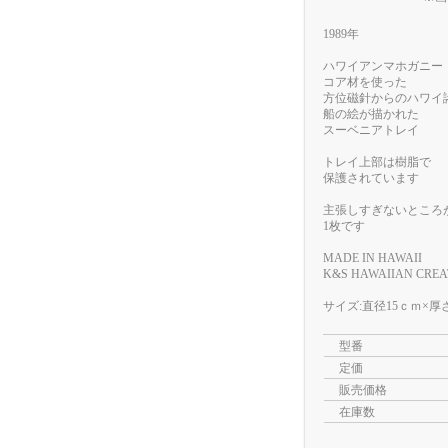
1989年
ハワイアンマホガニー
コア材を使った
方位磁針からのハワイ
船の絵が描かれた
スーベニアトレイ
トレイ上部は樹脂で
保護されています
主張しすぎないところ
1枚です
MADE IN HAWAII
K&S HAWAIIAN CREA
サイズ:直径15ｃｍ×厚
型番
定価
販売価格
在庫数