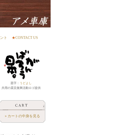
ント
★
CONTACT US
題字：
うどよし
共用の震災復興活動ロゴ提供
» カートの中身を見る