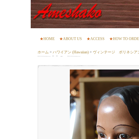
★
HOME
★
ABOUT US
★
ACCESS
★
HOW TO ORD
ホーム
>
ハワイアン (Hawaiian)
>
ヴィンテージ ポリネシア