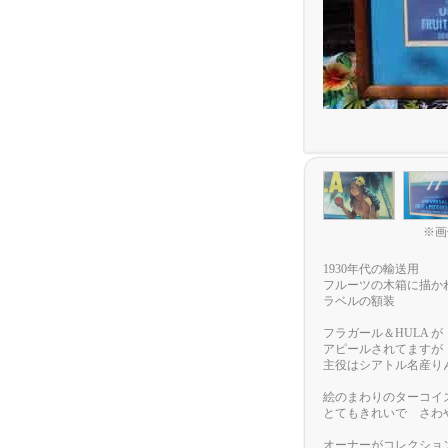
※画
1930年代の輸送用
フルーツの木箱に描か
ラベルの額装
フラガール＆HULA が
アピールされてますが
主役はシアトル名産り
絵のまわりのターコイ
とてもきれいで さわ
オーナーがコレクショ