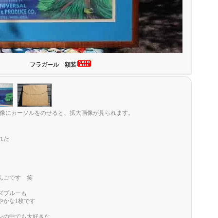
フラガール 額装
像にカーソルをのせると、拡大画像が見られます。
れた
んごです 笑
ズブルーも
やかな1枚です
ンの中でも大好きな