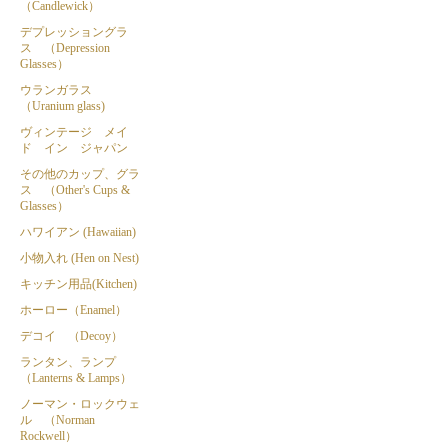
（Candlewick）
デプレッショングラ
ス （Depression
Glasses）
ウランガラス
（Uranium glass)
ヴィンテージ メイ
ド イン ジャパン
その他のカップ、グラ
ス （Other's Cups &
Glasses）
ハワイアン (Hawaiian)
小物入れ (Hen on Nest)
キッチン用品(Kitchen)
ホーロー（Enamel）
デコイ （Decoy）
ランタン、ランプ
（Lanterns & Lamps）
ノーマン・ロックウェ
ル （Norman
Rockwell）