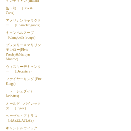
インディアン (Indian)
缶・箱 （Box &
Cans）
アメリカンキャラクタ
ー （Character goods）
キャンベルスープ
（Campbell's Soups)
プレスリー＆マリリン
モンロー(Elvis
Presley&Marilyn
Monroe)
ウィスキーデキャンタ
ー （Decanters）
ファイヤーキング (Fire
Kings)
＞ ジェダイ (
Jade-ites)
オールド パイレック
ス （Pyrex）
ヘーゼル・アトラス
（HAZEL ATLAS)
キャンドルウィック