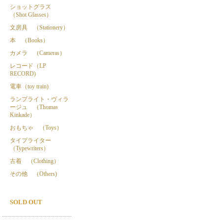
ショットグラス
（Shot Glasses）
文房具 （Stationery）
本 （Books）
カメラ （Cameras）
レコード（LP
RECORD)
電車（toy train)
ランプライト・ヴィラ
ージュ （Thomas
Kinkade）
おもちゃ （Toys）
タイプライター
（Typewriters）
古着 （Clothing）
その他 （Others)
SOLD OUT