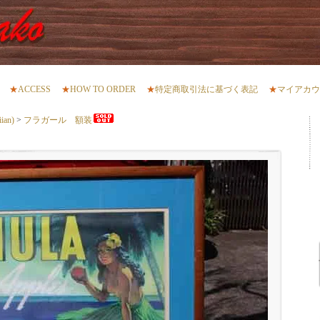
★
ACCESS
★
HOW TO ORDER
★
特定商取引法に基づく表記
★
マイアカウ
an)
>
フラガール 額装