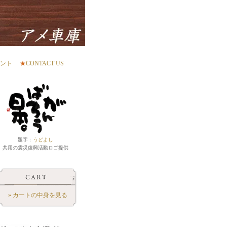
ント
★
CONTACT US
題字：
うどよし
共用の震災復興活動ロゴ提供
» カートの中身を見る