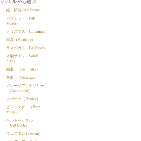
絵 額装 (Art Picture）
パブミラー（Pub
Mirror)
クリスマス（Christmas)
家具（Furniture)
ラスベガス（LasVegas)
木製サイン（Wood
Sign）
絵皿 （Art Plates）
灰皿 （Ashtrays）
ガレージアクセサリー
（Automotive）
スポーツ（ Sports )
ビアーマグ （Beer
Mugs）
ベルトバックル
（Belt Bucles）
ウェスタン (western)