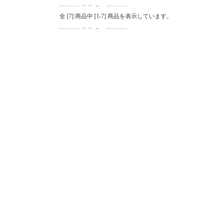
全 [
7
] 商品中 [
1
-
7
] 商品を表示しています。