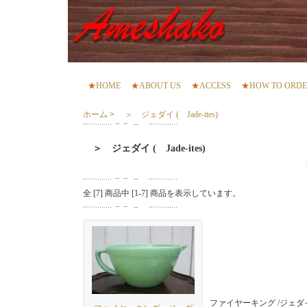
★
HOME
★
ABOUT US
★
ACCESS
★
HOW TO ORD
ホーム
>
＞ ジェダイ ( Jade-ites)
＞ ジェダイ ( Jade-ites)
全 [
7
] 商品中 [
1
-
7
] 商品を表示しています。
ファイヤーキング /ジェダ