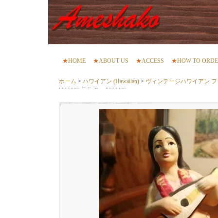
★
HOME
★
ABOUT US
★
ACCESS
★
HOW TO ORD
ホーム
>
ハワイアン (Hawaiian)
>
ヴィンテージハワイアン 