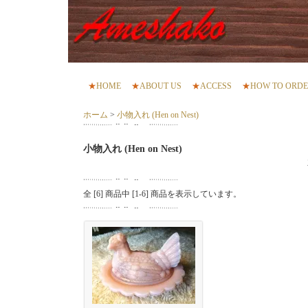
★
HOME
★
ABOUT US
★
ACCESS
★
HOW TO ORD
ホーム
>
小物入れ (Hen on Nest)
小物入れ (Hen on Nest)
全 [
6
] 商品中 [
1
-
6
] 商品を表示しています。