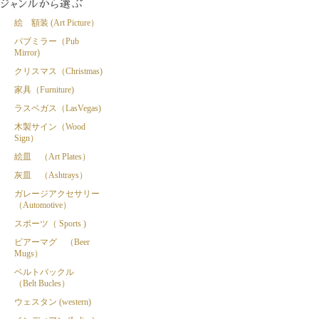
絵 額装 (Art Picture）
パブミラー（Pub
Mirror)
クリスマス（Christmas)
家具（Furniture)
ラスベガス（LasVegas)
木製サイン（Wood
Sign）
絵皿 （Art Plates）
灰皿 （Ashtrays）
ガレージアクセサリー
（Automotive）
スポーツ（ Sports )
ビアーマグ （Beer
Mugs）
ベルトバックル
（Belt Bucles）
ウェスタン (western)