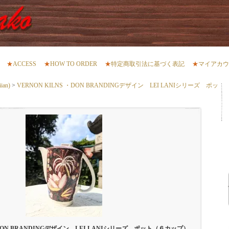
★
ACCESS
★
HOW TO ORDER
★
特定商取引法に基づく表記
★
マイアカウ
an)
>
VERNON KILNS ・DON BRANDINGデザイン LEI LANIシリーズ ポッ
 ・DON BRANDINGデザイン LEI LANIシリーズ ポット（６カップ）