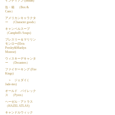
インディアン (Indian)
缶・箱 （Box &
Cans）
アメリカンキャラクタ
ー （Character goods）
キャンベルスープ
（Campbell's Soups)
プレスリー＆マリリン
モンロー(Elvis
Presley&Marilyn
Monroe)
ウィスキーデキャンタ
ー （Decanters）
ファイヤーキング (Fire
Kings)
＞ ジェダイ (
Jade-ites)
オールド パイレック
ス （Pyrex）
ヘーゼル・アトラス
（HAZEL ATLAS)
キャンドルウィック