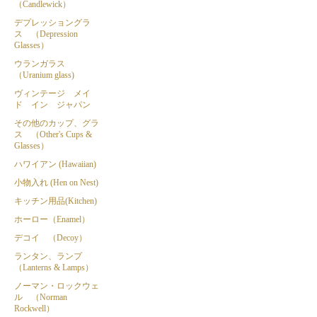
（Candlewick）
デプレッショングラ
ス （Depression
Glasses）
ウランガラス
（Uranium glass)
ヴィンテージ メイ
ド イン ジャパン
その他のカップ、グラ
ス （Other's Cups &
Glasses）
ハワイアン (Hawaiian)
小物入れ (Hen on Nest)
キッチン用品(Kitchen)
ホーロー（Enamel）
デコイ （Decoy）
ランタン、ランプ
（Lanterns & Lamps）
ノーマン・ロックウェ
ル （Norman
Rockwell）