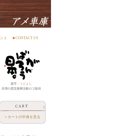
ント
★
CONTACT US
題字：
うどよし
共用の震災復興活動ロゴ提供
» カートの中身を見る