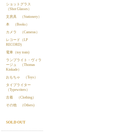
ショットグラス
（Shot Glasses）
文房具 （Stationery）
本 （Books）
カメラ （Cameras）
レコード（LP
RECORD)
電車（toy train)
ランプライト・ヴィラ
ージュ （Thomas
Kinkade）
おもちゃ （Toys）
タイプライター
（Typewriters）
古着 （Clothing）
その他 （Others)
SOLD OUT