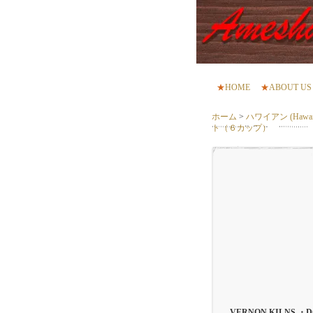
★
HOME
★
ABOUT US
ホーム
>
ハワイアン (Hawaii
ト（６カップ）
VERNON KILNS