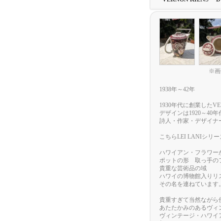
※画
1938年～42年
1930年代に創業したVER
デザインは1920～4
詩人・作家・デザイナ
こちらLEI LANIシ
ハワイアン・フラワー
ポットの形 取っ手の
貴重な芸術品の域
ハワイの博物館入りリ
その名を連ねています
貴重すぎて当然ながら
あたたかみのあるヴィ
ヴィンテージ・ハワイ