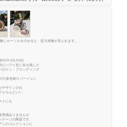
像にカーソルをのせると、拡大画像が見られます。
NON KILNS社
0年代にハワイ史に名を残した
ーのドン・ブランディング
リーズの多色刷りバージョン
がデザインされ
フォルムといい
ストにも
。
使用感ありませんが
ンテージの陶器です。
アンのコレクションに