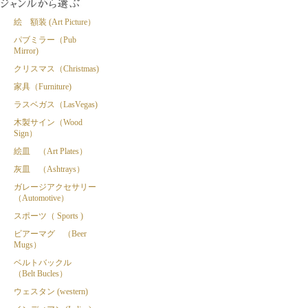
絵 額装 (Art Picture）
パブミラー（Pub
Mirror)
クリスマス（Christmas)
家具（Furniture)
ラスベガス（LasVegas)
木製サイン（Wood
Sign）
絵皿 （Art Plates）
灰皿 （Ashtrays）
ガレージアクセサリー
（Automotive）
スポーツ（ Sports )
ビアーマグ （Beer
Mugs）
ベルトバックル
（Belt Bucles）
ウェスタン (western)