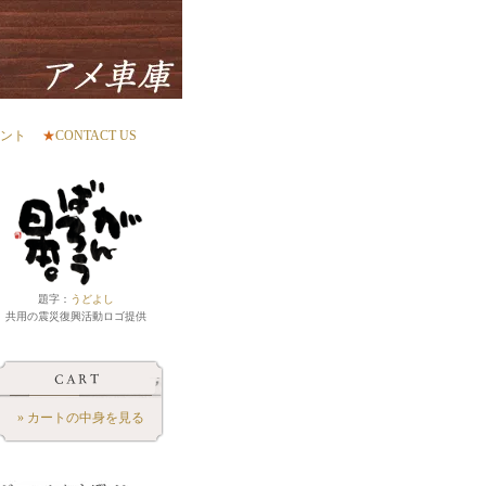
ント
★
CONTACT US
題字：
うどよし
共用の震災復興活動ロゴ提供
» カートの中身を見る