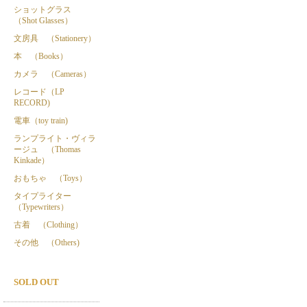
ショットグラス
（Shot Glasses）
文房具 （Stationery）
本 （Books）
カメラ （Cameras）
レコード（LP
RECORD)
電車（toy train)
ランプライト・ヴィラ
ージュ （Thomas
Kinkade）
おもちゃ （Toys）
タイプライター
（Typewriters）
古着 （Clothing）
その他 （Others)
SOLD OUT