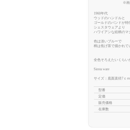
※画
1960年代
ウッドのハンドルと
ゴールドのバンドが特
シェスタウェアより
ハワイアンな絵柄のマ
色は淡いブルーで
柄は焦げ茶で描かれて
全色そろえたいくらい
Siesta ware
サイズ：底面直径7ｃｍ×
型番
定価
販売価格
在庫数