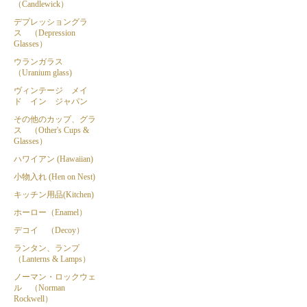
（Candlewick）
デプレッショングラ
ス （Depression
Glasses）
ウランガラス
（Uranium glass)
ヴィンテージ メイ
ド イン ジャパン
その他のカップ、グラ
ス （Other's Cups &
Glasses）
ハワイアン (Hawaiian)
小物入れ (Hen on Nest)
キッチン用品(Kitchen)
ホーロー（Enamel）
デコイ （Decoy）
ランタン、ランプ
（Lanterns & Lamps）
ノーマン・ロックウェ
ル （Norman
Rockwell）