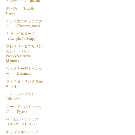
インディアン (Indian)
缶・箱 （Box &
Cans）
アメリカンキャラクタ
ー （Character goods）
キャンベルスープ
（Campbell's Soups)
プレスリー＆マリリン
モンロー(Elvis
Presley&Marilyn
Monroe)
ウィスキーデキャンタ
ー （Decanters）
ファイヤーキング (Fire
Kings)
＞ ジェダイ (
Jade-ites)
オールド パイレック
ス （Pyrex）
ヘーゼル・アトラス
（HAZEL ATLAS)
キャンドルウィック