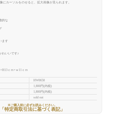
像にカーソルをのせると、拡大画像が見られます。
徴的な
グ
います
かわいいです♪
H13ｃｍ×ｗ11ｃｍ
HW0658
1,800円(内税)
1,800円(内税)
sold out
※ご購入前に必ずお読みください。
「特定商取引法に基づく表記」