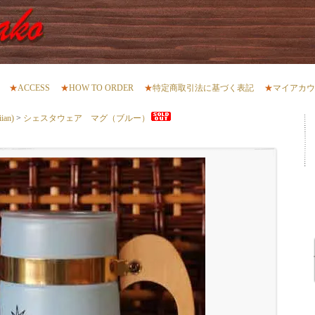
★
ACCESS
★
HOW TO ORDER
★
特定商取引法に基づく表記
★
マイアカウ
an)
>
シェスタウェア マグ（ブルー）