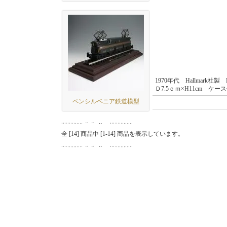
1970年代 Hallmark社製
Ｄ7.5ｃｍ×H11cm ケー
ペンシルベニア鉄道模型
全 [
14
] 商品中 [
1
-
14
] 商品を表示しています。