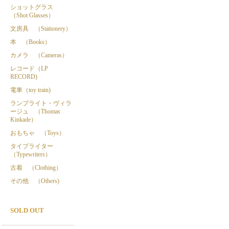
ショットグラス
（Shot Glasses）
文房具 （Stationery）
本 （Books）
カメラ （Cameras）
レコード（LP
RECORD)
電車（toy train)
ランプライト・ヴィラ
ージュ （Thomas
Kinkade）
おもちゃ （Toys）
タイプライター
（Typewriters）
古着 （Clothing）
その他 （Others)
SOLD OUT