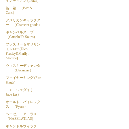
インディアン (Indian)
缶・箱 （Box &
Cans）
アメリカンキャラクタ
ー （Character goods）
キャンベルスープ
（Campbell's Soups)
プレスリー＆マリリン
モンロー(Elvis
Presley&Marilyn
Monroe)
ウィスキーデキャンタ
ー （Decanters）
ファイヤーキング (Fire
Kings)
＞ ジェダイ (
Jade-ites)
オールド パイレック
ス （Pyrex）
ヘーゼル・アトラス
（HAZEL ATLAS)
キャンドルウィック