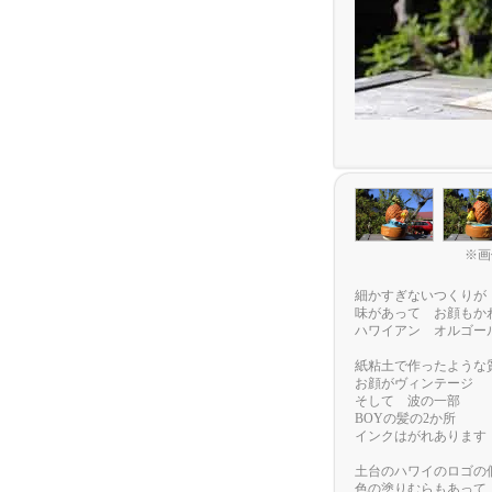
※画
細かすぎないつくりが
味があって お顔もか
ハワイアン オルゴー
紙粘土で作ったような
お顔がヴィンテージ
そして 波の一部
BOYの髪の2か所
インクはがれあります
土台のハワイのロゴの
色の塗りむらもあって