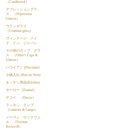
（Candlewick）
デプレッショングラ
ス （Depression
Glasses）
ウランガラス
（Uranium glass)
ヴィンテージ メイ
ド イン ジャパン
その他のカップ、グラ
ス （Other's Cups &
Glasses）
ハワイアン (Hawaiian)
小物入れ (Hen on Nest)
キッチン用品(Kitchen)
ホーロー（Enamel）
デコイ （Decoy）
ランタン、ランプ
（Lanterns & Lamps）
ノーマン・ロックウェ
ル （Norman
Rockwell）