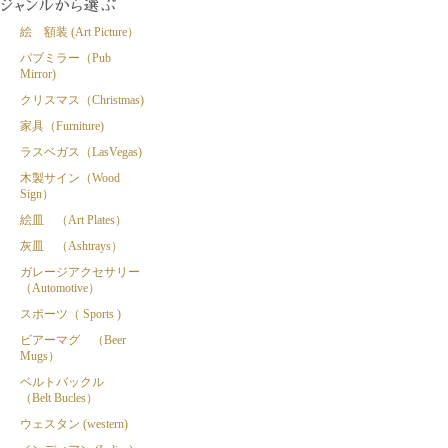
絵 額装 (Art Picture）
パブミラー（Pub
Mirror)
クリスマス（Christmas)
家具（Furniture)
ラスベガス（LasVegas)
木製サイン（Wood
Sign）
絵皿 （Art Plates）
灰皿 （Ashtrays）
ガレージアクセサリー
（Automotive）
スポーツ（ Sports )
ビアーマグ （Beer
Mugs）
ベルトバックル
（Belt Bucles）
ウェスタン (western)