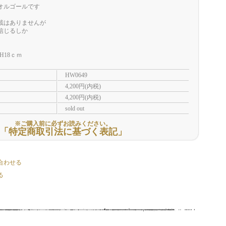
オルゴールです
載はありませんが
信じるしか
H18ｃｍ
HW0649
4,200円(内税)
4,200円(内税)
sold out
※ご購入前に必ずお読みください。
「特定商取引法に基づく表記」
合わせる
る