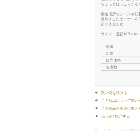
ちょっとほっこりする
製造個所のシールや記
目利きしたオーナーを
ありませんね・・・
サイズ：直径10.5ｃｍ×
型番
定価
販売価格
在庫数
買い物を続ける
この商品について問い
この商品を友達に教え
Twitterで紹介する