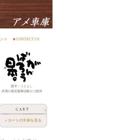
ント
★
CONTACT US
題字：
うどよし
共用の震災復興活動ロゴ提供
» カートの中身を見る