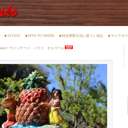
★
ACCESS
★
HOW TO ORDER
★
特定商取引法に基づく表記
★
マイアカウ
an)
>
ヴィンテージ ハワイ オルゴール