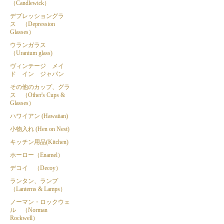
（Candlewick）
デプレッショングラ
ス （Depression
Glasses）
ウランガラス
（Uranium glass)
ヴィンテージ メイ
ド イン ジャパン
その他のカップ、グラ
ス （Other's Cups &
Glasses）
ハワイアン (Hawaiian)
小物入れ (Hen on Nest)
キッチン用品(Kitchen)
ホーロー（Enamel）
デコイ （Decoy）
ランタン、ランプ
（Lanterns & Lamps）
ノーマン・ロックウェ
ル （Norman
Rockwell）