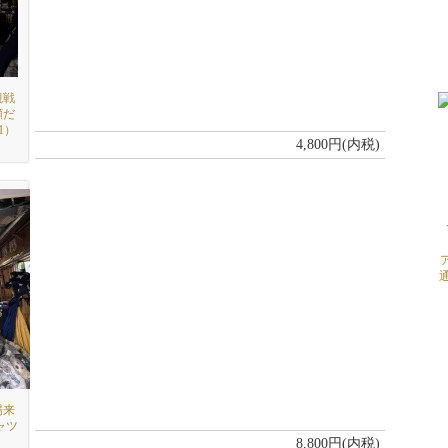
観戦
顔だ
1）
4,800円(内税)
場来
ャツ
8,800円(内税)