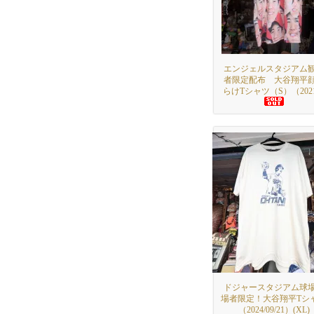
エンジェルスタジアム
者限定配布 大谷翔平
らけTシャツ（S）（202
ドジャースタジアム球
場者限定！大谷翔平Tシ
（2024/09/21）(XL)