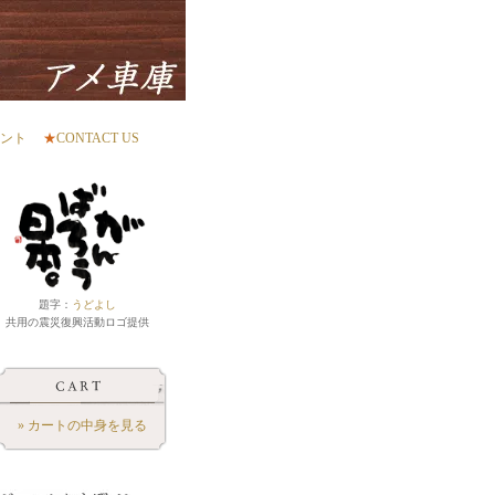
ント
★
CONTACT US
題字：
うどよし
共用の震災復興活動ロゴ提供
» カートの中身を見る