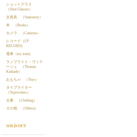
ショットグラス
（Shot Glasses）
文房具 （Stationery）
本 （Books）
カメラ （Cameras）
レコード（LP
RECORD)
電車（toy train)
ランプライト・ヴィラ
ージュ （Thomas
Kinkade）
おもちゃ （Toys）
タイプライター
（Typewriters）
古着 （Clothing）
その他 （Others)
SOLD OUT