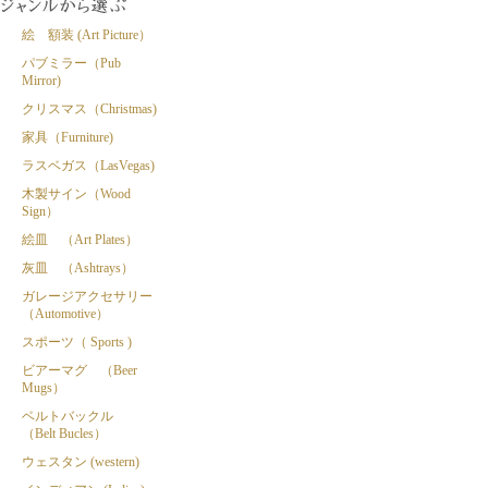
絵 額装 (Art Picture）
パブミラー（Pub
Mirror)
クリスマス（Christmas)
家具（Furniture)
ラスベガス（LasVegas)
木製サイン（Wood
Sign）
絵皿 （Art Plates）
灰皿 （Ashtrays）
ガレージアクセサリー
（Automotive）
スポーツ（ Sports )
ビアーマグ （Beer
Mugs）
ベルトバックル
（Belt Bucles）
ウェスタン (western)