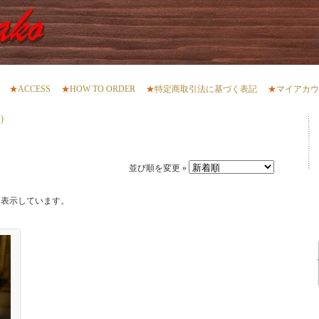
★
ACCESS
★
HOW TO ORDER
★
特定商取引法に基づく表記
★
マイアカウ
)
並び順を変更 »
品を表示しています。