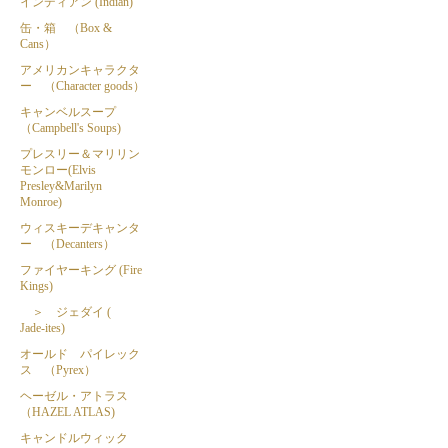
インディアン (Indian)
缶・箱 （Box &
Cans）
アメリカンキャラクタ
ー （Character goods）
キャンベルスープ
（Campbell's Soups)
プレスリー＆マリリン
モンロー(Elvis
Presley&Marilyn
Monroe)
ウィスキーデキャンタ
ー （Decanters）
ファイヤーキング (Fire
Kings)
＞ ジェダイ (
Jade-ites)
オールド パイレック
ス （Pyrex）
ヘーゼル・アトラス
（HAZEL ATLAS)
キャンドルウィック