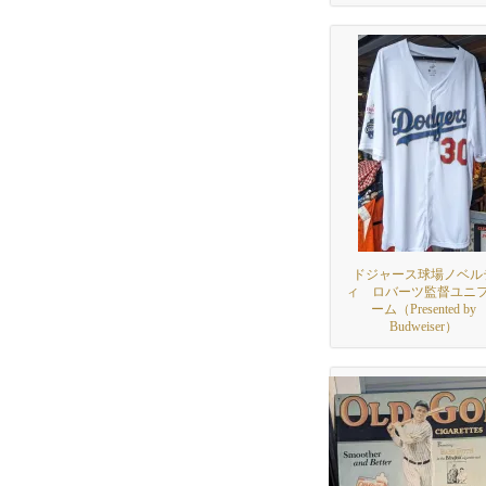
ドジャース球場ノベル
ィ ロバーツ監督ユニ
ーム（Presented by
Budweiser）