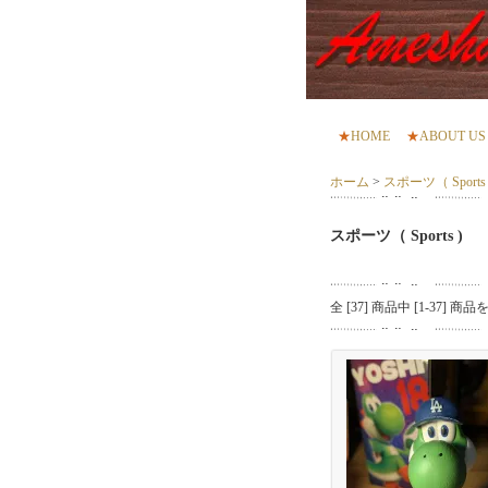
★
HOME
★
ABOUT US
ホーム
>
スポーツ（ Sports 
スポーツ（ Sports )
全 [
37
] 商品中 [
1
-
37
] 商