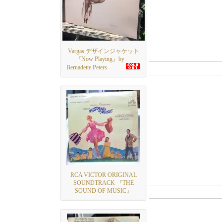
Vargas デザインジャケット
『Now Playing』by
Bernadette Peters
RCA VICTOR ORIGINAL
SOUNDTRACK 『THE
SOUND OF MUSIC』