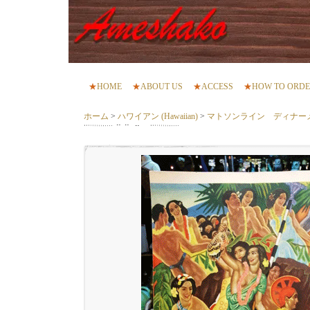
★
HOME
★
ABOUT US
★
ACCESS
★
HOW TO ORD
ホーム
>
ハワイアン (Hawaiian)
>
マトソンライン ディナー