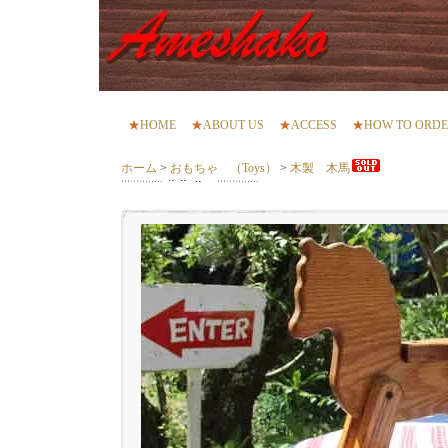
★
HOME
★
ABOUT US
★
ACCESS
★
HOW TO ORD
ホーム
>
おもちゃ （Toys）
>
木製 木馬