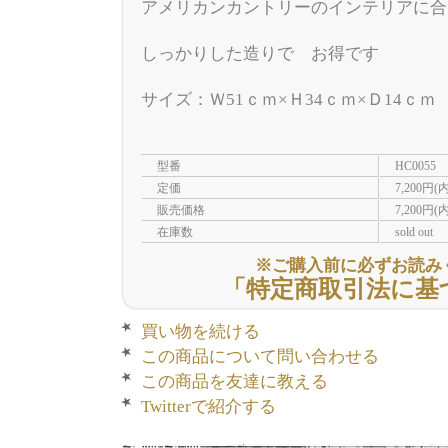
アメリカンカントリーのインテリアに合
しっかりした造りで お得です
サイズ：Ｗ51ｃｍ×Ｈ34ｃｍ×Ｄ14ｃｍ
型番
HC0055
定価
7,200円(
販売価格
7,200円(
在庫数
sold out
※ご購入前に必ずお読み
「特定商取引法に基
買い物を続ける
この商品について問い合わせる
この商品を友達に教える
Twitterで紹介する