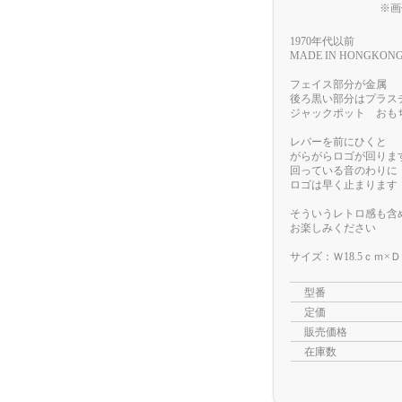
※画
1970年代以前
MADE IN HONGKON
フェイス部分が金属
後ろ黒い部分はプラス
ジャックポット おも
レバーを前にひくと
がらがらロゴが回りま
回っている音のわりに
ロゴは早く止まります
そういうレトロ感も含
お楽しみください
サイズ：Ｗ18.5ｃｍ×Ｄ
型番
定価
販売価格
在庫数