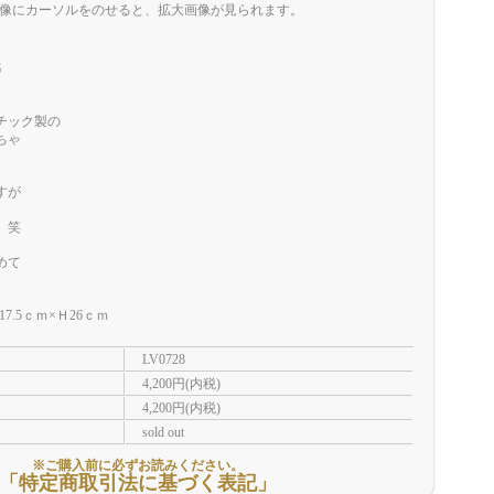
像にカーソルをのせると、拡大画像が見られます。
G
チック製の
ちゃ
すが
 笑
めて
17.5ｃｍ×Ｈ26ｃｍ
LV0728
4,200円(内税)
4,200円(内税)
sold out
※ご購入前に必ずお読みください。
「特定商取引法に基づく表記」