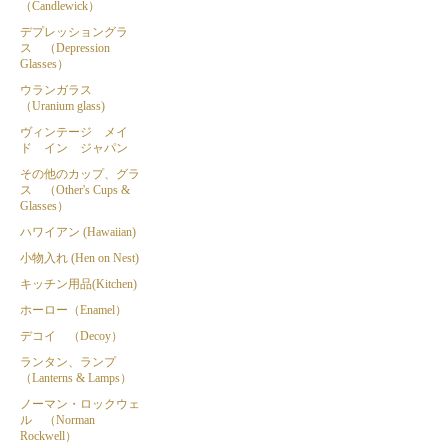
（Candlewick）
デプレッショングラ
ス （Depression
Glasses）
ウランガラス
（Uranium glass)
ヴィンテージ メイ
ド イン ジャパン
その他のカップ、グラ
ス （Other's Cups &
Glasses）
ハワイアン (Hawaiian)
小物入れ (Hen on Nest)
キッチン用品(Kitchen)
ホーロー（Enamel）
デコイ （Decoy）
ランタン、ランプ
（Lanterns & Lamps）
ノーマン・ロックウェ
ル （Norman
Rockwell）