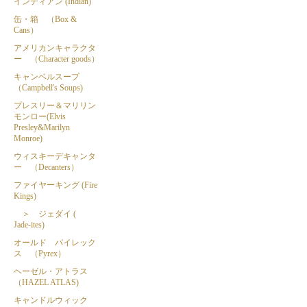
インディアン (Indian)
缶・箱 （Box &
Cans）
アメリカンキャラクタ
ー （Character goods）
キャンベルスープ
（Campbell's Soups)
プレスリー＆マリリン
モンロー(Elvis
Presley&Marilyn
Monroe)
ウィスキーデキャンタ
ー （Decanters）
ファイヤーキング (Fire
Kings)
＞ ジェダイ (
Jade-ites)
オールド パイレック
ス （Pyrex）
ヘーゼル・アトラス
（HAZEL ATLAS)
キャンドルウィック