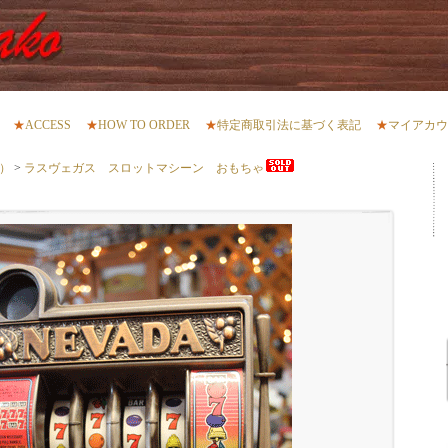
★
ACCESS
★
HOW TO ORDER
★
特定商取引法に基づく表記
★
マイアカウ
s）
>
ラスヴェガス スロットマシーン おもちゃ