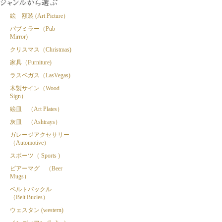
絵 額装 (Art Picture）
パブミラー（Pub
Mirror)
クリスマス（Christmas)
家具（Furniture)
ラスベガス（LasVegas)
木製サイン（Wood
Sign）
絵皿 （Art Plates）
灰皿 （Ashtrays）
ガレージアクセサリー
（Automotive）
スポーツ（ Sports )
ビアーマグ （Beer
Mugs）
ベルトバックル
（Belt Bucles）
ウェスタン (western)