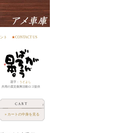
ント
★
CONTACT US
題字：
うどよし
共用の震災復興活動ロゴ提供
» カートの中身を見る