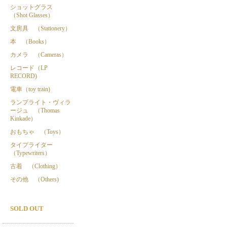
ショットグラス
（Shot Glasses）
文房具 （Stationery）
本 （Books）
カメラ （Cameras）
レコード（LP
RECORD)
電車（toy train)
ランプライト・ヴィラ
ージュ （Thomas
Kinkade）
おもちゃ （Toys）
タイプライター
（Typewriters）
古着 （Clothing）
その他 （Others)
SOLD OUT