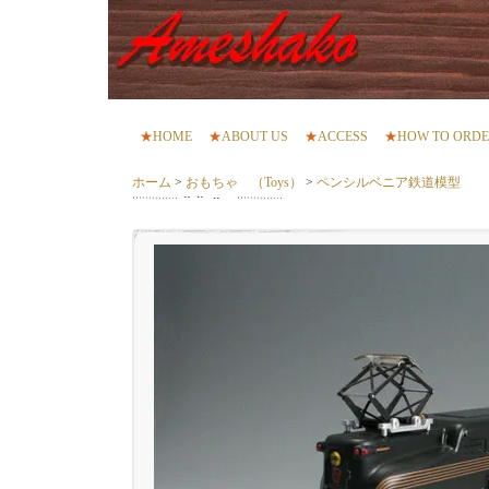
★
HOME
★
ABOUT US
★
ACCESS
★
HOW TO ORD
ホーム
>
おもちゃ （Toys）
>
ペンシルベニア鉄道模型