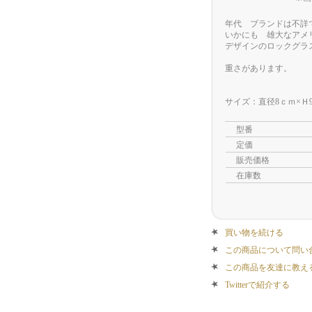
年代 ブランドは不詳
いかにも 雄大なアメ
デザインのロックグラ
重さがあります。
サイズ：直径8ｃｍ×Ｈ
型番
定価
販売価格
在庫数
買い物を続ける
この商品について問い
この商品を友達に教え
Twitterで紹介する