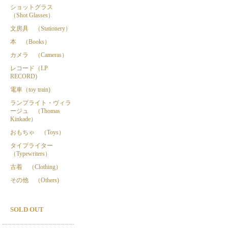
ショットグラス
（Shot Glasses）
文房具 （Stationery）
本 （Books）
カメラ （Cameras）
レコード（LP
RECORD)
電車（toy train)
ランプライト・ヴィラ
ージュ （Thomas
Kinkade）
おもちゃ （Toys）
タイプライター
（Typewriters）
古着 （Clothing）
その他 （Others)
SOLD OUT