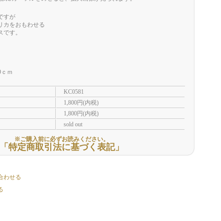
ですが
リカをおもわせる
スです。
9ｃｍ
KC0581
1,800円(内税)
1,800円(内税)
sold out
※ご購入前に必ずお読みください。
「特定商取引法に基づく表記」
合わせる
る