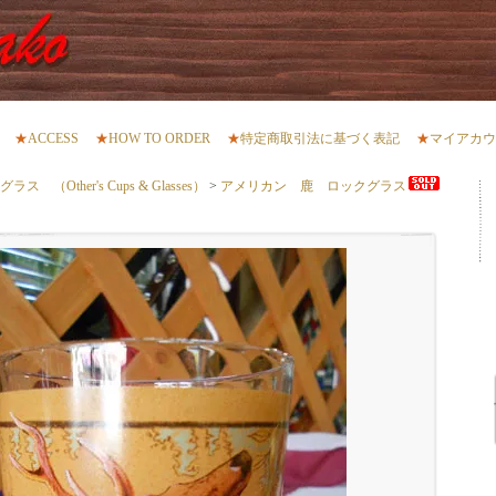
★
ACCESS
★
HOW TO ORDER
★
特定商取引法に基づく表記
★
マイアカウ
（Other's Cups & Glasses）
>
アメリカン 鹿 ロックグラス