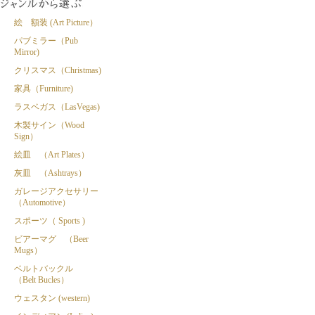
絵 額装 (Art Picture）
パブミラー（Pub
Mirror)
クリスマス（Christmas)
家具（Furniture)
ラスベガス（LasVegas)
木製サイン（Wood
Sign）
絵皿 （Art Plates）
灰皿 （Ashtrays）
ガレージアクセサリー
（Automotive）
スポーツ（ Sports )
ビアーマグ （Beer
Mugs）
ベルトバックル
（Belt Bucles）
ウェスタン (western)