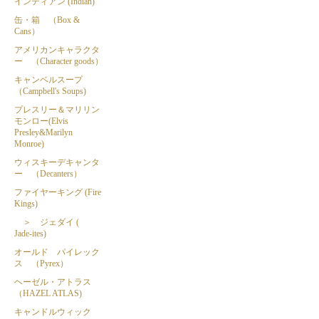
インディアン (Indian)
缶・箱 （Box &
Cans）
アメリカンキャラクタ
ー （Character goods）
キャンベルスープ
（Campbell's Soups)
プレスリー＆マリリン
モンロー(Elvis
Presley&Marilyn
Monroe)
ウィスキーデキャンタ
ー （Decanters）
ファイヤーキング (Fire
Kings)
＞ ジェダイ (
Jade-ites)
オールド パイレック
ス （Pyrex）
ヘーゼル・アトラス
（HAZEL ATLAS)
キャンドルウィック