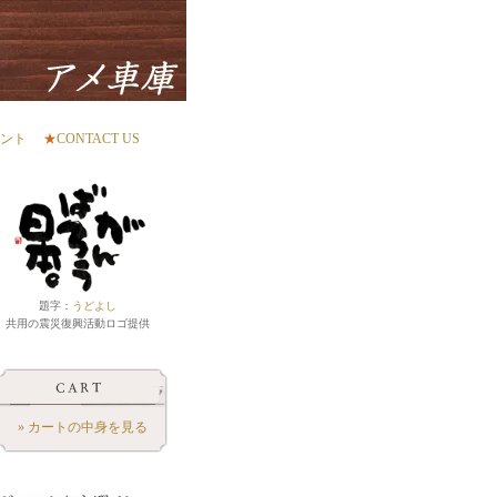
ント
★
CONTACT US
題字：
うどよし
共用の震災復興活動ロゴ提供
» カートの中身を見る