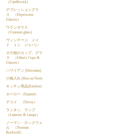
（Candlewick）
デプレッショングラ
ス （Depression
Glasses）
ウランガラス
（Uranium glass)
ヴィンテージ メイ
ド イン ジャパン
その他のカップ、グラ
ス （Other's Cups &
Glasses）
ハワイアン (Hawaiian)
小物入れ (Hen on Nest)
キッチン用品(Kitchen)
ホーロー（Enamel）
デコイ （Decoy）
ランタン、ランプ
（Lanterns & Lamps）
ノーマン・ロックウェ
ル （Norman
Rockwell）