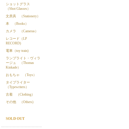
ショットグラス
（Shot Glasses）
文房具 （Stationery）
本 （Books）
カメラ （Cameras）
レコード（LP
RECORD)
電車（toy train)
ランプライト・ヴィラ
ージュ （Thomas
Kinkade）
おもちゃ （Toys）
タイプライター
（Typewriters）
古着 （Clothing）
その他 （Others)
SOLD OUT