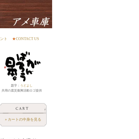
ント
★
CONTACT US
題字：
うどよし
共用の震災復興活動ロゴ提供
» カートの中身を見る