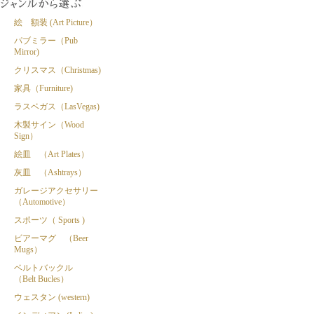
絵 額装 (Art Picture）
パブミラー（Pub
Mirror)
クリスマス（Christmas)
家具（Furniture)
ラスベガス（LasVegas)
木製サイン（Wood
Sign）
絵皿 （Art Plates）
灰皿 （Ashtrays）
ガレージアクセサリー
（Automotive）
スポーツ（ Sports )
ビアーマグ （Beer
Mugs）
ベルトバックル
（Belt Bucles）
ウェスタン (western)