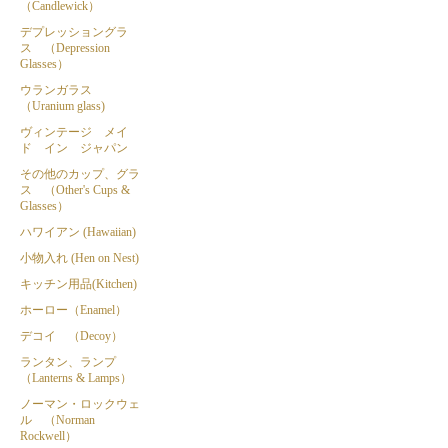
（Candlewick）
デプレッショングラ
ス （Depression
Glasses）
ウランガラス
（Uranium glass)
ヴィンテージ メイ
ド イン ジャパン
その他のカップ、グラ
ス （Other's Cups &
Glasses）
ハワイアン (Hawaiian)
小物入れ (Hen on Nest)
キッチン用品(Kitchen)
ホーロー（Enamel）
デコイ （Decoy）
ランタン、ランプ
（Lanterns & Lamps）
ノーマン・ロックウェ
ル （Norman
Rockwell）