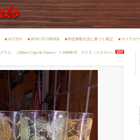
★
ACCESS
★
HOW TO ORDER
★
特定商取引法に基づく表記
★
マイアカウ
（Other's Cups & Glasses）
>
1940年代 グラス（イエロー）