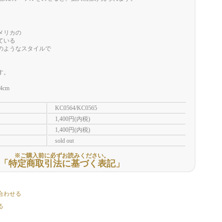
メリカの
ている
のようなスタイルで
す。
cm
KC0564/KC0565
1,400円(内税)
1,400円(内税)
sold out
※ご購入前に必ずお読みください。
「特定商取引法に基づく表記」
合わせる
る