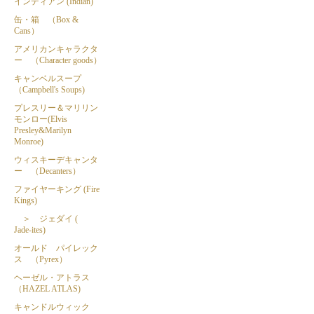
インディアン (Indian)
缶・箱 （Box &
Cans）
アメリカンキャラクタ
ー （Character goods）
キャンベルスープ
（Campbell's Soups)
プレスリー＆マリリン
モンロー(Elvis
Presley&Marilyn
Monroe)
ウィスキーデキャンタ
ー （Decanters）
ファイヤーキング (Fire
Kings)
＞ ジェダイ (
Jade-ites)
オールド パイレック
ス （Pyrex）
ヘーゼル・アトラス
（HAZEL ATLAS)
キャンドルウィック