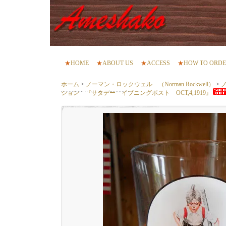
★
HOME
★
ABOUT US
★
ACCESS
★
HOW TO ORD
ホーム
>
ノーマン・ロックウェル （Norman Rockwell）
>
ション 『サタデー イブニングポスト OCT,4,1919』