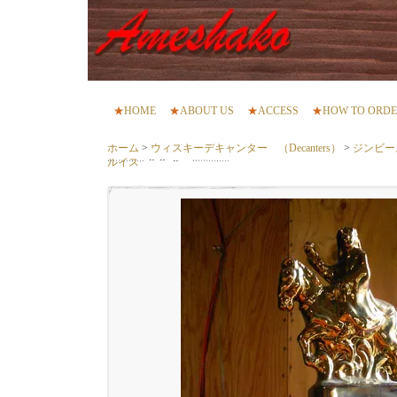
★
HOME
★
ABOUT US
★
ACCESS
★
HOW TO ORD
ホーム
>
ウィスキーデキャンター （Decanters）
>
ジンビー
ルイス