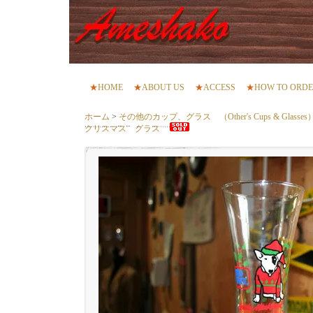
★
HOME
★
ABOUT US
★
ACCESS
★
HOW TO ORD
ホーム
>
その他のカップ、グラス （Other's Cups & Glasses
クリスマス グラス