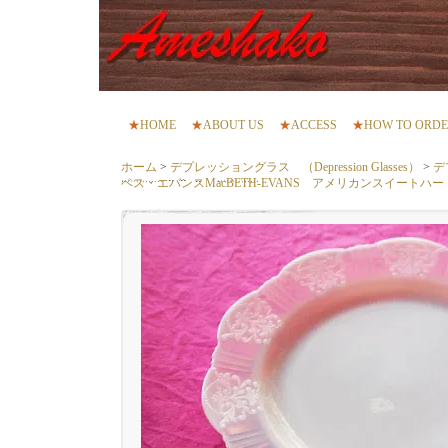
★
HOME
★
ABOUT US
★
ACCESS
★
HOW TO ORD
ホーム
>
デプレッショングラス （Depression Glasses）
>
デ
ベス・エバンスMacBETH-EVANS アメリカンスイートハー