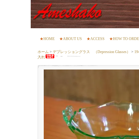
★
HOME
★
ABOUT US
★
ACCESS
★
HOW TO ORD
ホーム
>
デプレッショングラス （Depression Glasses）
>
1
入れ