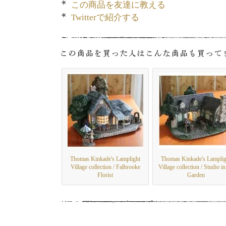
この商品を友達に教える
Twitterで紹介する
Thomas Kinkade's Lamplight
Thomas Kinkade's Lamplig
Village collection / Falbrooke
Village collection / Studio in
Florist
Garden