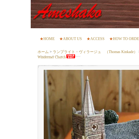
★
HOME
★
ABOUT US
★
ACCESS
★
HOW TO ORD
ホーム
>
ランプライト・ヴィラージュ （Thomas Kinkade）
Windermer Church