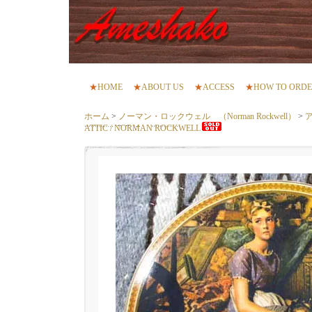
★
HOME
★
ABOUT US
★
ACCESS
★
HOW TO ORD
ホーム
>
ノーマン・ロックウェル （Norman Rockwell）
>
ア
ATTIC / NORMAN ROCKWELL