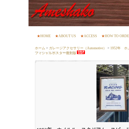
★
HOME
★
ABOUT US
★
ACCESS
★
HOW TO ORD
ホーム
>
ガレージアクセサリー（Automotive）
>
1952年
フィシャルポスター復刻版