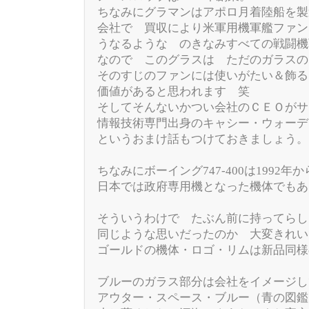
ちなみにグラマンはアポロ月着陸船を製
会社で 買収により米軍用機軍艦ファン
うなるような のきなみすべての戦闘機
なので このグラスは ただのガラスの
そのすじのファンには使いがたい＆飾る
価値があると思われます 笑
そしてそんないかつい会社のＣＥＯがサ
情報技術専門出身のキャシー・ウォーデ
というおまけ話もつけておきましょう。
ちなみにボーイング747-400は1992年か
日本では政府専用機となった機体でもあ
そういうわけで たぶん前に持ってらし
同じような思いだったのか 大変きれい
ゴールドの機体・ロゴ・リムは新品同様
ブルーのガラス部分は会社をイメージし
アウター・スペース・ブルー（青の図鑑