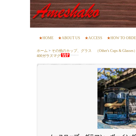
★
HOME
★
ABOUT US
★
ACCESS
★
HOW TO ORD
ホーム
>
その他のカップ、グラス （Other's Cups & Glasses
400ガラスマグ