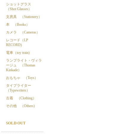
ショットグラス
（Shot Glasses）
文房具 （Stationery）
本 （Books）
カメラ （Cameras）
レコード（LP
RECORD)
電車（toy train)
ランプライト・ヴィラ
ージュ （Thomas
Kinkade）
おもちゃ （Toys）
タイプライター
（Typewriters）
古着 （Clothing）
その他 （Others)
SOLD OUT