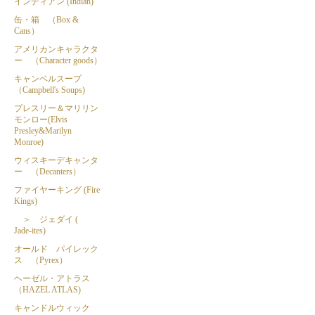
インディアン (Indian)
缶・箱 （Box &
Cans）
アメリカンキャラクタ
ー （Character goods）
キャンベルスープ
（Campbell's Soups)
プレスリー＆マリリン
モンロー(Elvis
Presley&Marilyn
Monroe)
ウィスキーデキャンタ
ー （Decanters）
ファイヤーキング (Fire
Kings)
＞ ジェダイ (
Jade-ites)
オールド パイレック
ス （Pyrex）
ヘーゼル・アトラス
（HAZEL ATLAS)
キャンドルウィック