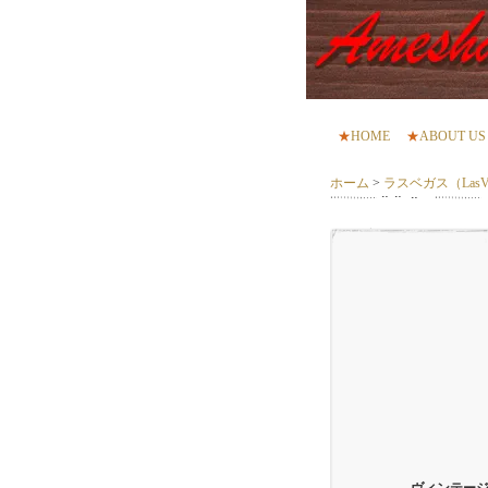
★
HOME
★
ABOUT US
ホーム
>
ラスベガス（LasVe