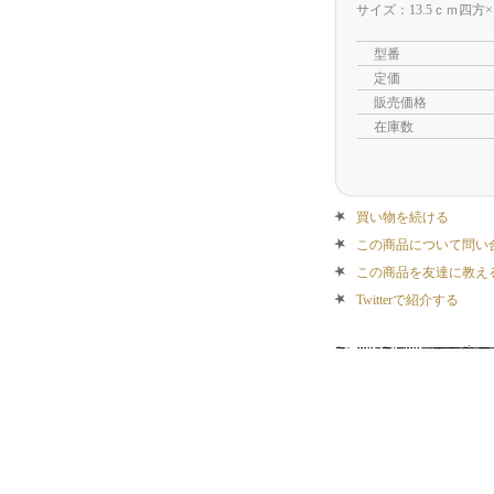
サイズ：13.5ｃｍ四方×
型番
定価
販売価格
在庫数
買い物を続ける
この商品について問い
この商品を友達に教え
Twitterで紹介する