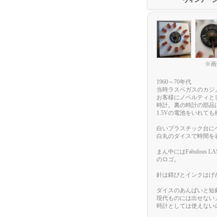
ヴィンテー
※画
1960～70年代
当時ラスベガスのカジ
お客様にノベルティと
時計。裏の時計の部品は
1.5Vの電池をいれて
白いプラスチック台に
白丸のダイスで時間を
まん中にはFabulous 
のロゴ。
針は錆びとインクはげ
ダイスのあんばいと短
現代ものには出せない
時計としては使えない