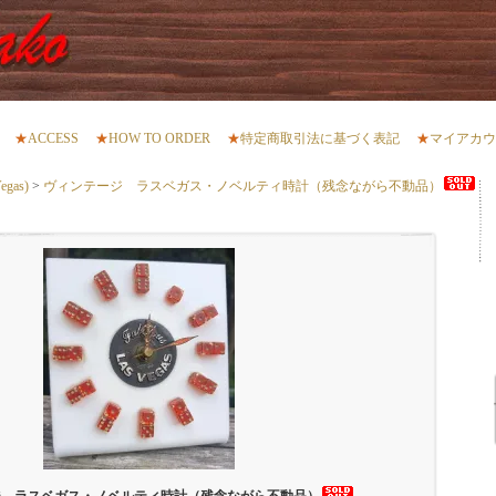
★
ACCESS
★
HOW TO ORDER
★
特定商取引法に基づく表記
★
マイアカウ
gas)
>
ヴィンテージ ラスベガス・ノベルティ時計（残念ながら不動品）