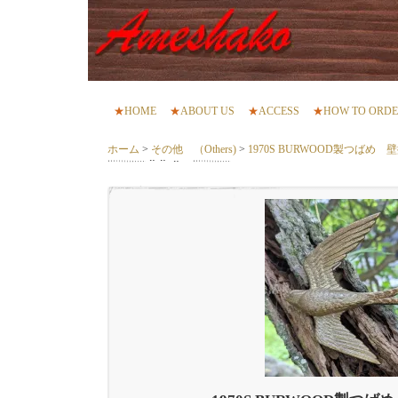
★
HOME
★
ABOUT US
★
ACCESS
★
HOW TO ORD
ホーム
>
その他 （Others)
>
1970S BURWOOD製つばめ 