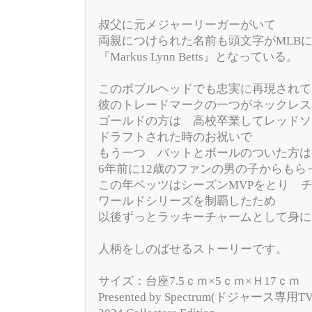
叔父に元メジャーリーガーがいて
両親につけられた名前も頭文字がMLB
『Markus Lynn Betts』となっている。
このボブルヘッドでも忠実に再現されて
彼のトレードマークの一つがネックレス
ゴールドの方は 高校卒業してレッドソ
ドラフトされた時のお祝いで
もう一つ バットとボールのついた方は
6年前に12歳のファンの男の子からもら
この年ベッツはシーズンMVPをとり 
ワールドシリーズを制覇したため
以後ずっとラッキーチャームとして身に
人柄をしのばせるストーリーです。
サイズ：台座7.5ｃｍ×5ｃｍ×Ｈ17ｃｍ
Presented by Spectrum(ドジャース専