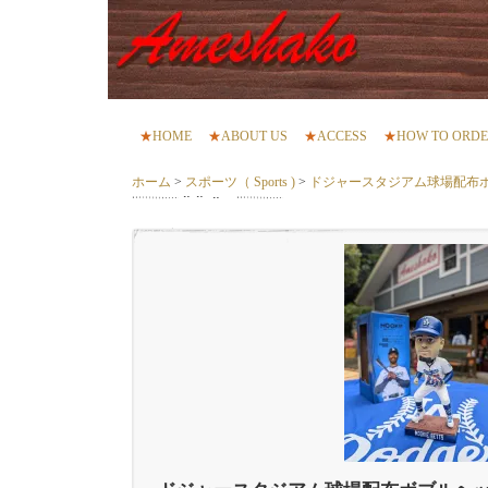
★
HOME
★
ABOUT US
★
ACCESS
★
HOW TO ORD
ホーム
>
スポーツ（ Sports )
>
ドジャースタジアム球場配布