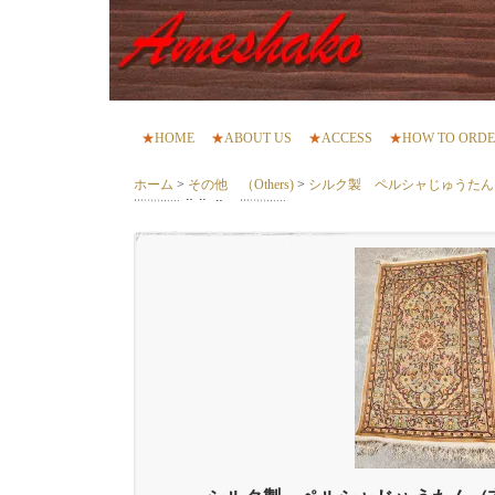
★
HOME
★
ABOUT US
★
ACCESS
★
HOW TO ORD
ホーム
>
その他 （Others)
>
シルク製 ペルシャじゅうたん