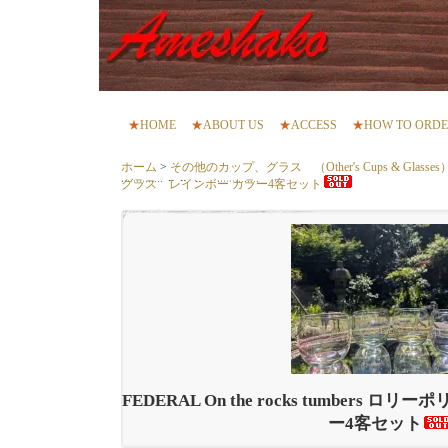
★
HOME
★
ABOUT US
★
ACCESS
★
HOW TO ORD
ホーム
>
その他のカップ、グラス （Other's Cups & Glasses
グラス レインボー カラー4客セット
FEDERAL On the rocks tumbers
ー4客セット