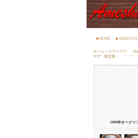
★
HOME
★
ABOUT US
ホーム
>
ビアーマグ （Bee
マグ 限定版
1999年オーク