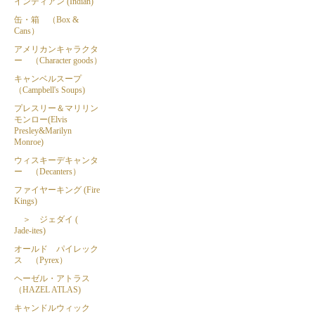
インディアン (Indian)
缶・箱 （Box &
Cans）
アメリカンキャラクタ
ー （Character goods）
キャンベルスープ
（Campbell's Soups)
プレスリー＆マリリン
モンロー(Elvis
Presley&Marilyn
Monroe)
ウィスキーデキャンタ
ー （Decanters）
ファイヤーキング (Fire
Kings)
＞ ジェダイ (
Jade-ites)
オールド パイレック
ス （Pyrex）
ヘーゼル・アトラス
（HAZEL ATLAS)
キャンドルウィック