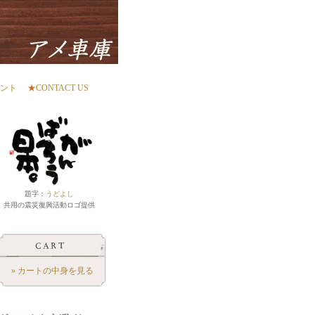
ント
★
CONTACT US
題字：
うどよし
共用の震災復興活動ロゴ提供
» カートの中身を見る