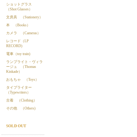
ショットグラス
（Shot Glasses）
文房具 （Stationery）
本 （Books）
カメラ （Cameras）
レコード（LP
RECORD)
電車（toy train)
ランプライト・ヴィラ
ージュ （Thomas
Kinkade）
おもちゃ （Toys）
タイプライター
（Typewriters）
古着 （Clothing）
その他 （Others)
SOLD OUT