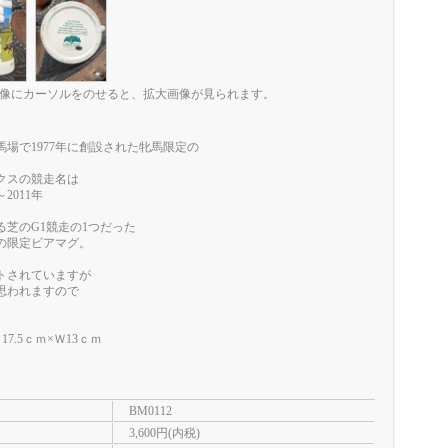
像にカーソルをのせると、拡大画像が見られます。
場で1977年に創設された牝馬限定の
クスの競走名は
～2011年
芝のG1競走の1つだった
の限定ビアマグ。
トされていますが
思われますので
7.5ｃｍ×Ｗ13ｃｍ
BM0112
3,600円(内税)