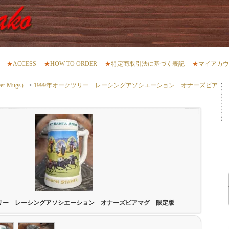
★
ACCESS
★
HOW TO ORDER
★
特定商取引法に基づく表記
★
マイアカウ
r Mugs）
>
1999年オークツリー レーシングアソシエーション オナーズビア
ツリー レーシングアソシエーション オナーズビアマグ 限定版