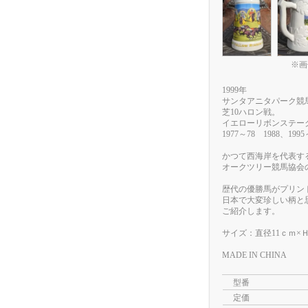
※画
1999年
サンタアニタパーク競馬
芝10ハロン戦。
イエローリボンステー
1977～78 1988、1995
かつて西海岸を代表する
オークツリー競馬協会
歴代の優勝馬がプリン
日本で大変珍しい柄と
ご紹介します。
サイズ：直径11ｃｍ×Ｈ1
MADE IN CHINA
型番
定価