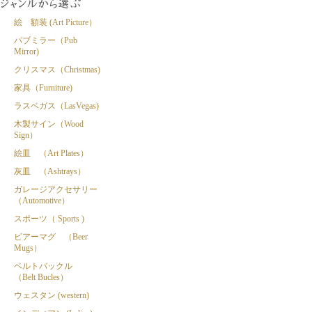
絵 額装 (Art Picture）
パブミラー（Pub
Mirror)
クリスマス（Christmas)
家具（Furniture)
ラスベガス（LasVegas)
木製サイン（Wood
Sign）
絵皿 （Art Plates）
灰皿 （Ashtrays）
ガレージアクセサリー
（Automotive）
スポーツ（ Sports )
ビアーマグ （Beer
Mugs）
ベルトバックル
（Belt Bucles）
ウェスタン (western)