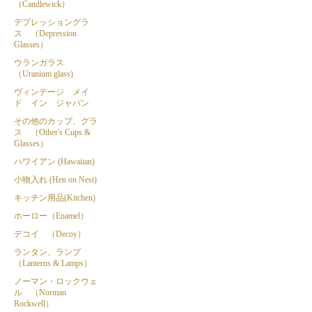
（Candlewick）
デプレッショングラ
ス （Depression
Glasses）
ウランガラス
（Uranium glass)
ヴィンテージ メイ
ド イン ジャパン
その他のカップ、グラ
ス （Other's Cups &
Glasses）
ハワイアン (Hawaiian)
小物入れ (Hen on Nest)
キッチン用品(Kitchen)
ホーロー（Enamel）
デコイ （Decoy）
ランタン、ランプ
（Lanterns & Lamps）
ノーマン・ロックウェ
ル （Norman
Rockwell）