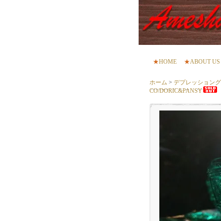
★
HOME
★
ABOUT US
ホーム
>
デプレッショングラス 
CO/DORIC&PANSY