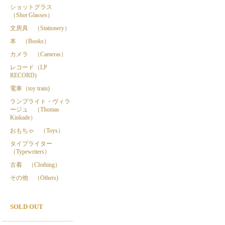
ショットグラス
（Shot Glasses）
文房具 （Stationery）
本 （Books）
カメラ （Cameras）
レコード（LP
RECORD)
電車（toy train)
ランプライト・ヴィラ
ージュ （Thomas
Kinkade）
おもちゃ （Toys）
タイプライター
（Typewriters）
古着 （Clothing）
その他 （Others)
SOLD OUT