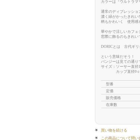
カラーは『ウルトラマ
通常のディプレッショ
濃く緑がかったきれい
柄もかわいく 使用感
華やかで涼しいカフェ
窓際に飾るのもきれい
DORICとは 古代ギ
という意味だそう！
パンジーは見ての通り
サイズ：ソーサー直径14
カップ直径9ｃｍ×
型番
定価
販売価格
在庫数
買い物を続ける
この商品について問い