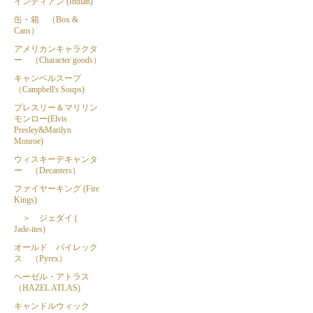
インディアン (Indian)
缶・箱 （Box &
Cans）
アメリカンキャラクタ
ー （Character goods）
キャンベルスープ
（Campbell's Soups)
プレスリー＆マリリン
モンロー(Elvis
Presley&Marilyn
Monroe)
ウィスキーデキャンタ
ー （Decanters）
ファイヤーキング (Fire
Kings)
＞ ジェダイ (
Jade-ites)
オールド パイレック
ス （Pyrex）
ヘーゼル・アトラス
（HAZEL ATLAS)
キャンドルウィック