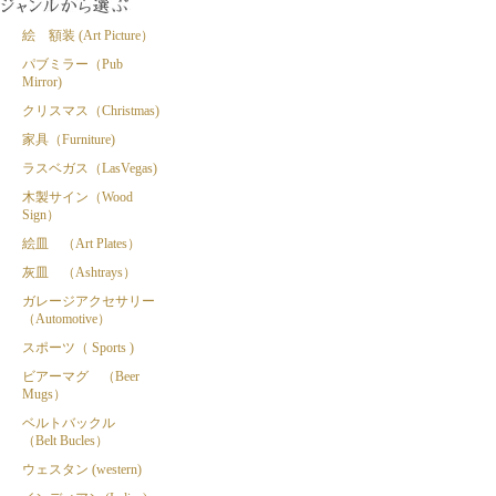
絵 額装 (Art Picture）
パブミラー（Pub
Mirror)
クリスマス（Christmas)
家具（Furniture)
ラスベガス（LasVegas)
木製サイン（Wood
Sign）
絵皿 （Art Plates）
灰皿 （Ashtrays）
ガレージアクセサリー
（Automotive）
スポーツ（ Sports )
ビアーマグ （Beer
Mugs）
ベルトバックル
（Belt Bucles）
ウェスタン (western)