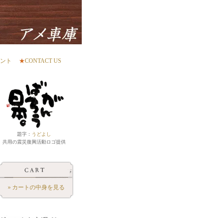
ント
★
CONTACT US
題字：
うどよし
共用の震災復興活動ロゴ提供
» カートの中身を見る