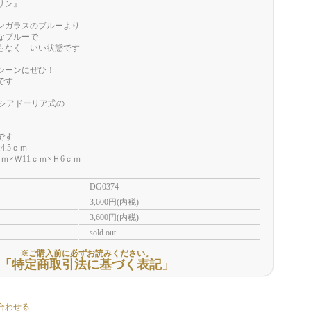
リン』
ンガラスのブルーより
なブルーで
もなく いい状態です
シーンにぜひ！
です
リシアドーリア式の
です
.5ｃｍ
Ｗ11ｃｍ×Ｈ6ｃｍ
DG0374
3,600円(内税)
3,600円(内税)
sold out
※ご購入前に必ずお読みください。
「特定商取引法に基づく表記」
合わせる