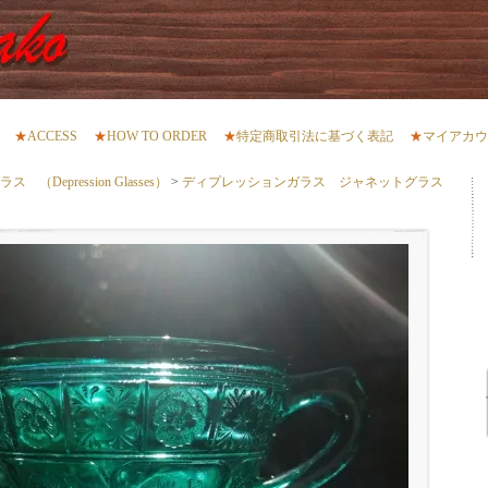
★
ACCESS
★
HOW TO ORDER
★
特定商取引法に基づく表記
★
マイアカウ
（Depression Glasses）
>
ディプレッションガラス ジャネットグラス