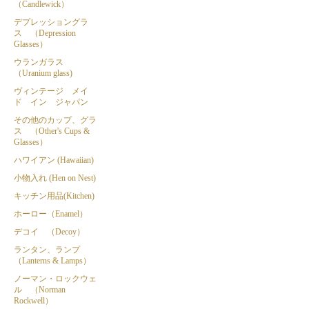
（Candlewick）
デプレッショングラ
ス （Depression
Glasses）
ウランガラス
（Uranium glass)
ヴィンテージ メイ
ド イン ジャパン
その他のカップ、グラ
ス （Other's Cups &
Glasses）
ハワイアン (Hawaiian)
小物入れ (Hen on Nest)
キッチン用品(Kitchen)
ホーロー（Enamel）
デコイ （Decoy）
ランタン、ランプ
（Lanterns & Lamps）
ノーマン・ロックウェ
ル （Norman
Rockwell）