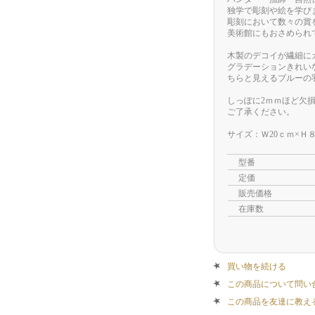
独学で彫刻や絵を学び
彫刻において数々の賞
美術館にもおさめられ
木製のデコイが繊細に
グラデーションきれい
ちらと見えるブルーの
しっぽに2ｍｍほど欠
ご了承ください。
サイズ：Ｗ20ｃｍ×Ｈ８
型番
定価
販売価格
在庫数
買い物を続ける
この商品について問い
この商品を友達に教え