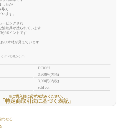
ましたが
を取り
ています。
カービングされ
な油絵具が塗られています
羽がポイントです
損あり木材が見えています
ｃｍ×Ｄ8.5ｃｍ
DC0035
3,900円(内税)
3,900円(内税)
sold out
※ご購入前に必ずお読みください。
「特定商取引法に基づく表記」
合わせる
る