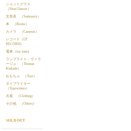
ショットグラス
（Shot Glasses）
文房具 （Stationery）
本 （Books）
カメラ （Cameras）
レコード（LP
RECORD)
電車（toy train)
ランプライト・ヴィラ
ージュ （Thomas
Kinkade）
おもちゃ （Toys）
タイプライター
（Typewriters）
古着 （Clothing）
その他 （Others)
SOLD OUT