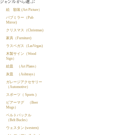
絵 額装 (Art Picture）
パブミラー（Pub
Mirror)
クリスマス（Christmas)
家具（Furniture)
ラスベガス（LasVegas)
木製サイン（Wood
Sign）
絵皿 （Art Plates）
灰皿 （Ashtrays）
ガレージアクセサリー
（Automotive）
スポーツ（ Sports )
ビアーマグ （Beer
Mugs）
ベルトバックル
（Belt Bucles）
ウェスタン (western)