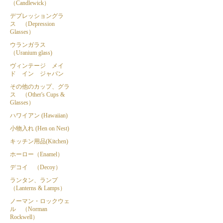
（Candlewick）
デプレッショングラ
ス （Depression
Glasses）
ウランガラス
（Uranium glass)
ヴィンテージ メイ
ド イン ジャパン
その他のカップ、グラ
ス （Other's Cups &
Glasses）
ハワイアン (Hawaiian)
小物入れ (Hen on Nest)
キッチン用品(Kitchen)
ホーロー（Enamel）
デコイ （Decoy）
ランタン、ランプ
（Lanterns & Lamps）
ノーマン・ロックウェ
ル （Norman
Rockwell）