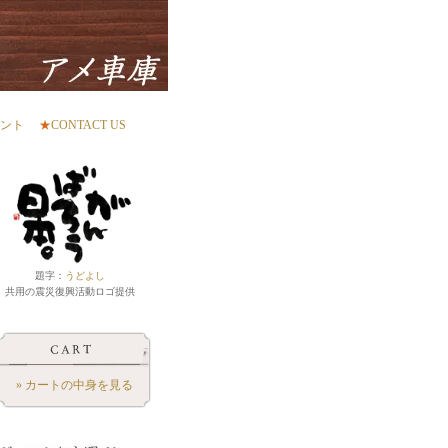
ント
★
CONTACT US
題字：
うどよし
共用の震災復興活動ロゴ提供
» カートの中身を見る