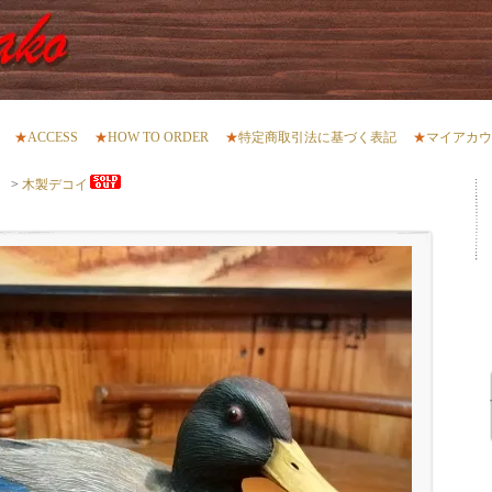
★
ACCESS
★
HOW TO ORDER
★
特定商取引法に基づく表記
★
マイアカウ
）
>
木製デコイ