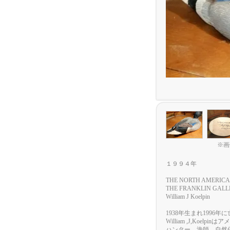
※画
１９９４年
THE NORTH AMERIC
THE FRANKLIN GALL
William J Koelpin
1938年生まれ1996年
William ,J,Koel
ハンター 漁師 自然