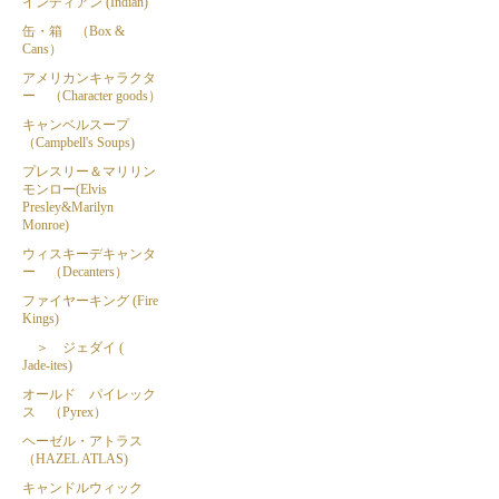
インディアン (Indian)
缶・箱 （Box &
Cans）
アメリカンキャラクタ
ー （Character goods）
キャンベルスープ
（Campbell's Soups)
プレスリー＆マリリン
モンロー(Elvis
Presley&Marilyn
Monroe)
ウィスキーデキャンタ
ー （Decanters）
ファイヤーキング (Fire
Kings)
＞ ジェダイ (
Jade-ites)
オールド パイレック
ス （Pyrex）
ヘーゼル・アトラス
（HAZEL ATLAS)
キャンドルウィック