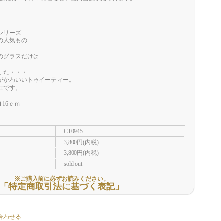
シリーズ
の人気もの
のグラスだけは
。
した・・・
がかわいいトゥイーティー。
在です。
Ｈ16ｃｍ
CT0945
3,800円(内税)
3,800円(内税)
sold out
※ご購入前に必ずお読みください。
「特定商取引法に基づく表記」
合わせる