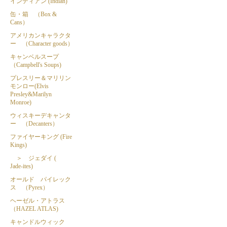
インディアン (Indian)
缶・箱 （Box &
Cans）
アメリカンキャラクタ
ー （Character goods）
キャンベルスープ
（Campbell's Soups)
プレスリー＆マリリン
モンロー(Elvis
Presley&Marilyn
Monroe)
ウィスキーデキャンタ
ー （Decanters）
ファイヤーキング (Fire
Kings)
＞ ジェダイ (
Jade-ites)
オールド パイレック
ス （Pyrex）
ヘーゼル・アトラス
（HAZEL ATLAS)
キャンドルウィック