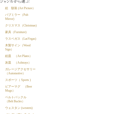
絵 額装 (Art Picture）
パブミラー（Pub
Mirror)
クリスマス（Christmas)
家具（Furniture)
ラスベガス（LasVegas)
木製サイン（Wood
Sign）
絵皿 （Art Plates）
灰皿 （Ashtrays）
ガレージアクセサリー
（Automotive）
スポーツ（ Sports )
ビアーマグ （Beer
Mugs）
ベルトバックル
（Belt Bucles）
ウェスタン (western)