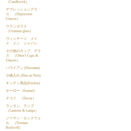
（Candlewick）
デプレッショングラ
ス （Depression
Glasses）
ウランガラス
（Uranium glass)
ヴィンテージ メイ
ド イン ジャパン
その他のカップ、グラ
ス （Other's Cups &
Glasses）
ハワイアン (Hawaiian)
小物入れ (Hen on Nest)
キッチン用品(Kitchen)
ホーロー（Enamel）
デコイ （Decoy）
ランタン、ランプ
（Lanterns & Lamps）
ノーマン・ロックウェ
ル （Norman
Rockwell）