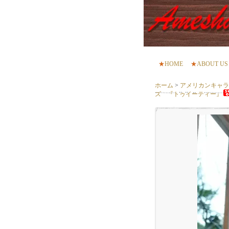
★
HOME
★
ABOUT US
ホーム
>
アメリカンキャラクター
ズ 『トゥイーティー』