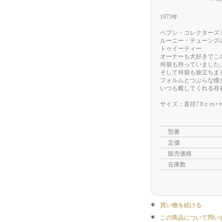
1973年
ペプシ・コレクターズ
ルーニー・テューンズ
トゥイーティー
オーナーも大好きでこ
何個も持っていました
そして何個も旅立ちま
フォルムとつぶらな瞳
いつも癒してくれる存
サイズ：直径7.8ｃｍ×
型番
定価
販売価格
在庫数
買い物を続ける
この商品について問い