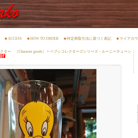
★
ACCESS
★
HOW TO ORDER
★
特定商取引法に基づく表記
★
マイアカウ
 （Character goods）
>
ペプシコレクターズシリーズ・ルーニーテューン