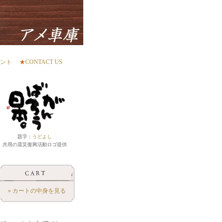
ント
★
CONTACT US
題字：
うどよし
共用の震災復興活動ロゴ提供
» カートの中身を見る