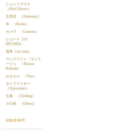
ショットグラス
（Shot Glasses）
文房具 （Stationery）
本 （Books）
カメラ （Cameras）
レコード（LP
RECORD)
電車（toy train)
ランプライト・ヴィラ
ージュ （Thomas
Kinkade）
おもちゃ （Toys）
タイプライター
（Typewriters）
古着 （Clothing）
その他 （Others)
SOLD OUT