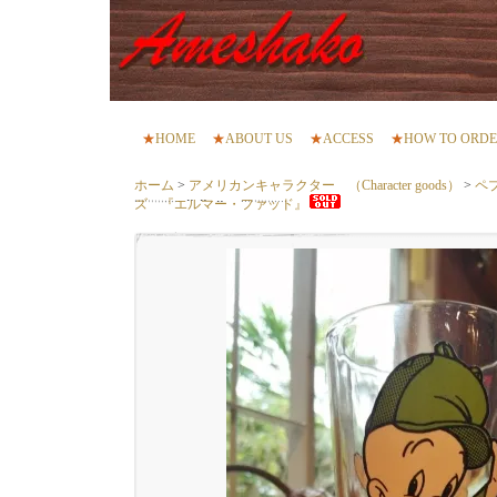
★
HOME
★
ABOUT US
★
ACCESS
★
HOW TO ORD
ホーム
>
アメリカンキャラクター （Character goods）
>
ペ
ズ 『エルマー・ファッド』