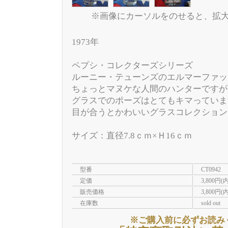
※画像にカーソルをのせると、拡
1973年
ペプシ・コレクターズシリーズ
ルーニー・テューンズのエルマーファッ
ちょっとマヌケな人間のハンターですが
グラスでのポーズはとてもキマっていま
目が合うとかわいいグラスコレクション
サイズ：直径7.8ｃｍ×Ｈ16ｃｍ
型番
CT0942
定価
3,800円(
販売価格
3,800円(
在庫数
sold out
※ご購入前に必ずお読み