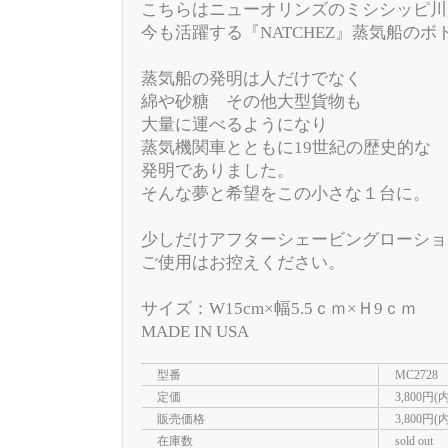
こちらはニューオリンズのミシシッピ川
今も活躍する『NATCHEZ』蒸気船のボ
蒸気船の発明は人だけでなく
綿や砂糖 その他大型貨物も
大量に運べるようになり
蒸気機関車とともに19世紀の歴史的な
発明でありました。
そんな夢と希望をこの小さな１台に。
少しだけアフターシェービングローショ
ご使用はお控えください。
サイズ：W15cm×幅5.5ｃｍ×Ｈ9ｃｍ
MADE IN USA
型番
MC2728
定価
3,800円(
販売価格
3,800円(
在庫数
sold out