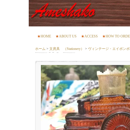
★
HOME
★
ABOUT US
★
ACCESS
★
HOW TO ORD
ホーム
>
文房具 （Stationery）
>
ヴィンテージ・エイボンボ