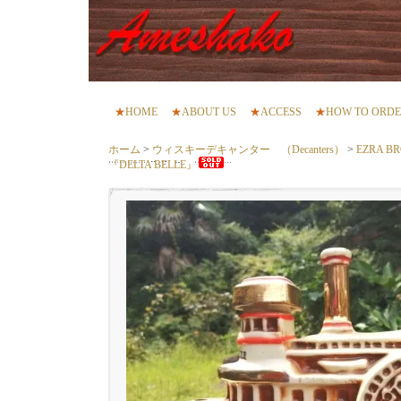
★
HOME
★
ABOUT US
★
ACCESS
★
HOW TO ORD
ホーム
>
ウィスキーデキャンター （Decanters）
>
EZRA 
『DELTA BELLE』