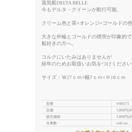
蒸気船DELTA BELLE
今もデルタ・クイーンが航行可能。
クリーム色と茶×オレンジ×ゴールドの
大きな外輪とゴールドの煙突が印象的で
船好きの方へ。
コルクにいたみはありませんが
経年のためお取扱いお気をつけください
サイズ：Ｗ27ｃｍ×幅7ｃｍ×Ｈ18ｃｍ
型番
WB0175
定価
5,800円(
販売価格
5,800円(
在庫数
sold out