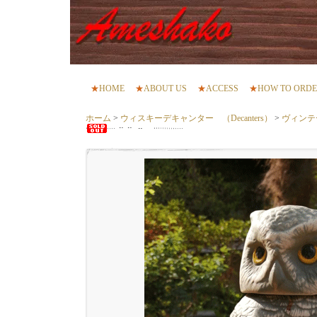
★
HOME
★
ABOUT US
★
ACCESS
★
HOW TO ORD
ホーム
>
ウィスキーデキャンター （Decanters）
>
ヴィンテ