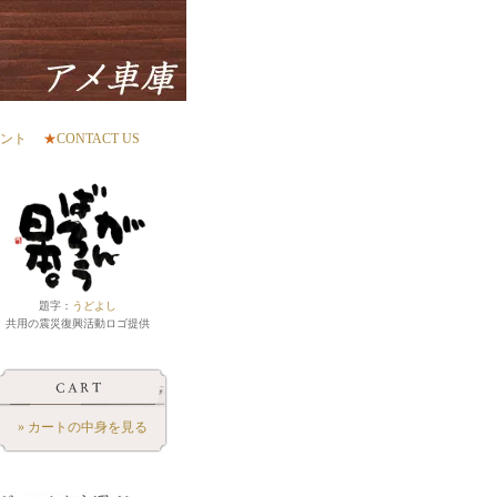
ント
★
CONTACT US
題字：
うどよし
共用の震災復興活動ロゴ提供
» カートの中身を見る