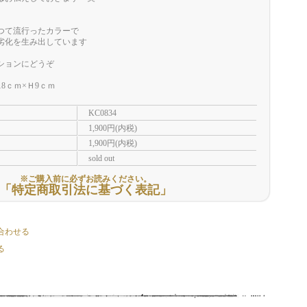
つて流行ったカラーで
劣化を生み出しています
ションにどうぞ
8ｃｍ×Ｈ9ｃｍ
KC0834
1,900円(内税)
1,900円(内税)
sold out
※ご購入前に必ずお読みください。
「特定商取引法に基づく表記」
合わせる
る