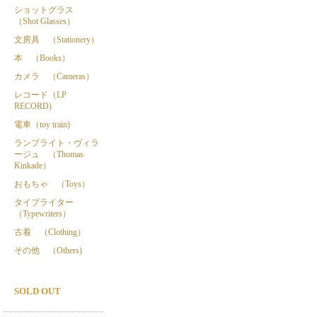
ショットグラス
（Shot Glasses）
文房具 （Stationery）
本 （Books）
カメラ （Cameras）
レコード（LP
RECORD)
電車（toy train)
ランプライト・ヴィラ
ージュ （Thomas
Kinkade）
おもちゃ （Toys）
タイプライター
（Typewriters）
古着 （Clothing）
その他 （Others)
SOLD OUT