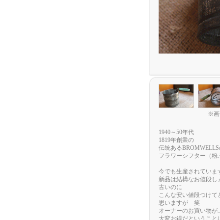
※画
1940～50年代
1819年創業の
伝統あるBROMWELL
フラワーシフター（粉
今でも生産されていま
新品は結構なお値段し
古いのに
こんな安い値段つけて
思いますが 笑
オーナーのお買い物が
大変お得だということ