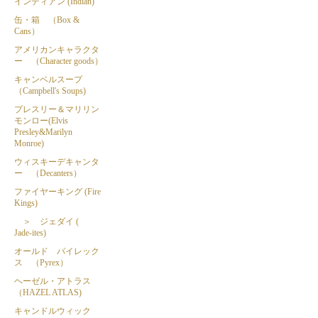
インディアン (Indian)
缶・箱 （Box &
Cans）
アメリカンキャラクタ
ー （Character goods）
キャンベルスープ
（Campbell's Soups)
プレスリー＆マリリン
モンロー(Elvis
Presley&Marilyn
Monroe)
ウィスキーデキャンタ
ー （Decanters）
ファイヤーキング (Fire
Kings)
＞ ジェダイ (
Jade-ites)
オールド パイレック
ス （Pyrex）
ヘーゼル・アトラス
（HAZEL ATLAS)
キャンドルウィック