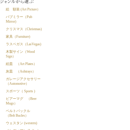
絵 額装 (Art Picture）
パブミラー（Pub
Mirror)
クリスマス（Christmas)
家具（Furniture)
ラスベガス（LasVegas)
木製サイン（Wood
Sign）
絵皿 （Art Plates）
灰皿 （Ashtrays）
ガレージアクセサリー
（Automotive）
スポーツ（ Sports )
ビアーマグ （Beer
Mugs）
ベルトバックル
（Belt Bucles）
ウェスタン (western)