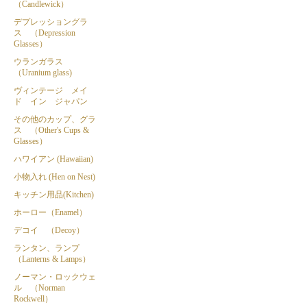
（Candlewick）
デプレッショングラ
ス （Depression
Glasses）
ウランガラス
（Uranium glass)
ヴィンテージ メイ
ド イン ジャパン
その他のカップ、グラ
ス （Other's Cups &
Glasses）
ハワイアン (Hawaiian)
小物入れ (Hen on Nest)
キッチン用品(Kitchen)
ホーロー（Enamel）
デコイ （Decoy）
ランタン、ランプ
（Lanterns & Lamps）
ノーマン・ロックウェ
ル （Norman
Rockwell）