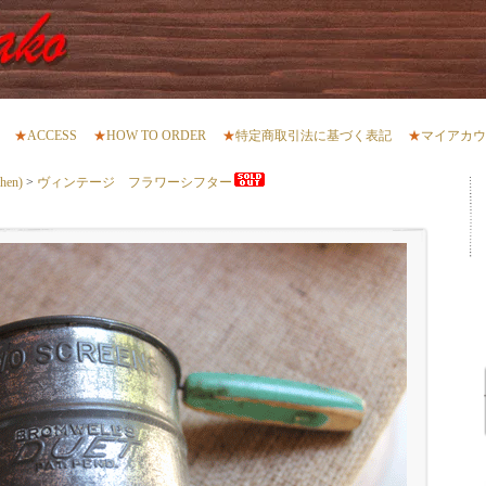
★
ACCESS
★
HOW TO ORDER
★
特定商取引法に基づく表記
★
マイアカウ
en)
>
ヴィンテージ フラワーシフター