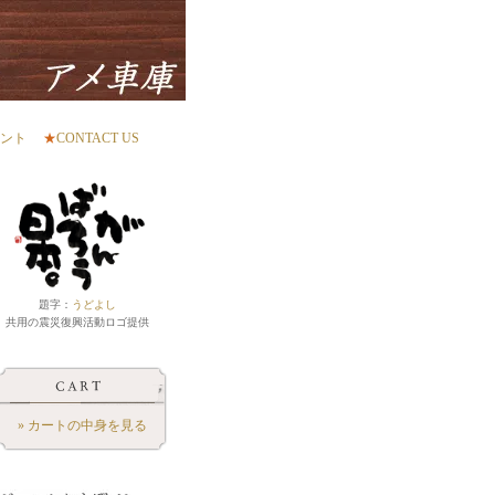
ント
★
CONTACT US
題字：
うどよし
共用の震災復興活動ロゴ提供
» カートの中身を見る