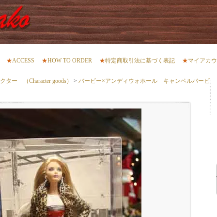
★
ACCESS
★
HOW TO ORDER
★
特定商取引法に基づく表記
★
マイアカウ
 （Character goods）
>
バービー×アンディウォホール キャンベルバービ