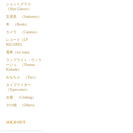
ショットグラス
（Shot Glasses）
文房具 （Stationery）
本 （Books）
カメラ （Cameras）
レコード（LP
RECORD)
電車（toy train)
ランプライト・ヴィラ
ージュ （Thomas
Kinkade）
おもちゃ （Toys）
タイプライター
（Typewriters）
古着 （Clothing）
その他 （Others)
SOLD OUT