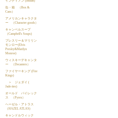
インディアン (Indian)
缶・箱 （Box &
Cans）
アメリカンキャラクタ
ー （Character goods）
キャンベルスープ
（Campbell's Soups)
プレスリー＆マリリン
モンロー(Elvis
Presley&Marilyn
Monroe)
ウィスキーデキャンタ
ー （Decanters）
ファイヤーキング (Fire
Kings)
＞ ジェダイ (
Jade-ites)
オールド パイレック
ス （Pyrex）
ヘーゼル・アトラス
（HAZEL ATLAS)
キャンドルウィック