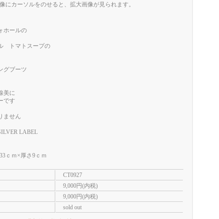
像にカーソルをのせると、拡大画像が見られます。
ォホールの
ル トマトスープの
ングブーツ
線美に
ーです
りません
SILVER LABEL
33ｃｍ×厚さ9ｃｍ
CT0927
9,000円(内税)
9,000円(内税)
sold out