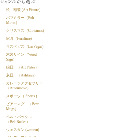
絵 額装 (Art Picture）
パブミラー（Pub
Mirror)
クリスマス（Christmas)
家具（Furniture)
ラスベガス（LasVegas)
木製サイン（Wood
Sign）
絵皿 （Art Plates）
灰皿 （Ashtrays）
ガレージアクセサリー
（Automotive）
スポーツ（ Sports )
ビアーマグ （Beer
Mugs）
ベルトバックル
（Belt Bucles）
ウェスタン (western)