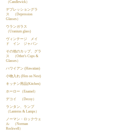
（Candlewick）
デプレッショングラ
ス （Depression
Glasses）
ウランガラス
（Uranium glass)
ヴィンテージ メイ
ド イン ジャパン
その他のカップ、グラ
ス （Other's Cups &
Glasses）
ハワイアン (Hawaiian)
小物入れ (Hen on Nest)
キッチン用品(Kitchen)
ホーロー（Enamel）
デコイ （Decoy）
ランタン、ランプ
（Lanterns & Lamps）
ノーマン・ロックウェ
ル （Norman
Rockwell）