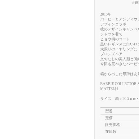
※画
2015年
バービーとアンディウ
デザインコラボ
彼のデザインキャンベ
シャツを着て
ヒョウ柄のコート
黒いレギンスに白いロ
大振りのイヤリングに
ブロンズヘア
文句なしの美人顔と脚
今回も完ぺきなバービ
箱から出した形跡はあ
BARBIE COLLECTOR 
MATTEL社
サイズ 箱：20.5ｃｍ×
型番
定価
販売価格
在庫数