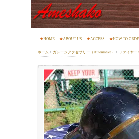
★
HOME
★
ABOUT US
★
ACCESS
★
HOW TO ORD
ホーム
>
ガレージアクセサリー（Automotive）
>
ファイヤー