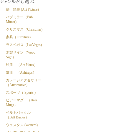
絵 額装 (Art Picture）
パブミラー（Pub
Mirror)
クリスマス（Christmas)
家具（Furniture)
ラスベガス（LasVegas)
木製サイン（Wood
Sign）
絵皿 （Art Plates）
灰皿 （Ashtrays）
ガレージアクセサリー
（Automotive）
スポーツ（ Sports )
ビアーマグ （Beer
Mugs）
ベルトバックル
（Belt Bucles）
ウェスタン (western)