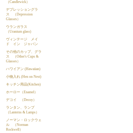
（Candlewick）
デプレッショングラ
ス （Depression
Glasses）
ウランガラス
（Uranium glass)
ヴィンテージ メイ
ド イン ジャパン
その他のカップ、グラ
ス （Other's Cups &
Glasses）
ハワイアン (Hawaiian)
小物入れ (Hen on Nest)
キッチン用品(Kitchen)
ホーロー（Enamel）
デコイ （Decoy）
ランタン、ランプ
（Lanterns & Lamps）
ノーマン・ロックウェ
ル （Norman
Rockwell）