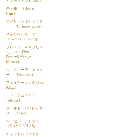
インディアン (Indian)
缶・箱 （Box &
Cans）
アメリカンキャラクタ
ー （Character goods）
キャンベルスープ
（Campbell's Soups)
プレスリー＆マリリン
モンロー(Elvis
Presley&Marilyn
Monroe)
ウィスキーデキャンタ
ー （Decanters）
ファイヤーキング (Fire
Kings)
＞ ジェダイ (
Jade-ites)
オールド パイレック
ス （Pyrex）
ヘーゼル・アトラス
（HAZEL ATLAS)
キャンドルウィック