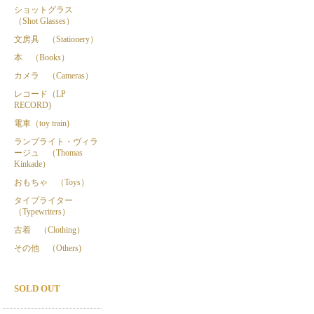
ショットグラス
（Shot Glasses）
文房具 （Stationery）
本 （Books）
カメラ （Cameras）
レコード（LP
RECORD)
電車（toy train)
ランプライト・ヴィラ
ージュ （Thomas
Kinkade）
おもちゃ （Toys）
タイプライター
（Typewriters）
古着 （Clothing）
その他 （Others)
SOLD OUT