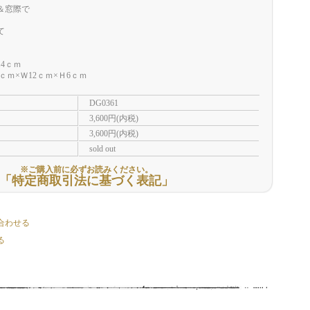
＆窓際で
て
4ｃｍ
×Ｗ12ｃｍ×Ｈ6ｃｍ
DG0361
3,600円(内税)
3,600円(内税)
sold out
※ご購入前に必ずお読みください。
「特定商取引法に基づく表記」
合わせる
る