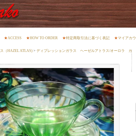
★
ACCESS
★
HOW TO ORDER
★
特定商取引法に基づく表記
★
マイアカウ
HAZEL ATLAS)
>
ディプレッションガラス ヘーゼルアトラス/オーロラ カ