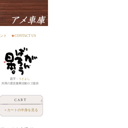
ント
★
CONTACT US
題字：
うどよし
共用の震災復興活動ロゴ提供
» カートの中身を見る