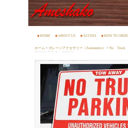
★
HOME
★
ABOUT US
★
ACCESS
★
HOW TO ORD
ホーム
>
ガレージアクセサリー（Automotive）
>
No Truck 