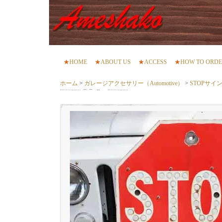
★
HOME
★
ABOUT US
★
ACCESS
★
HOW TO ORD
ホーム
>
ガレージアクセサリー（Automotive）
>
STOPサイ