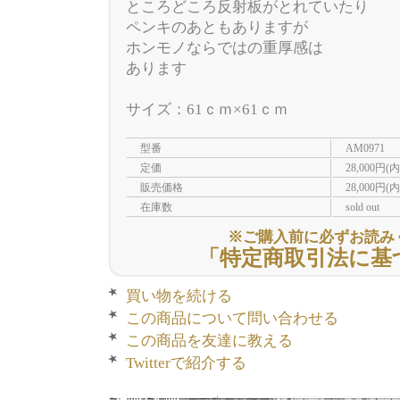
ところどころ反射板がとれていたり
ペンキのあともありますが
ホンモノならではの重厚感は
あります
サイズ：61ｃｍ×61ｃｍ
型番
AM0971
定価
28,000円(
販売価格
28,000円(
在庫数
sold out
※ご購入前に必ずお読み
「特定商取引法に基
買い物を続ける
この商品について問い合わせる
この商品を友達に教える
Twitterで紹介する